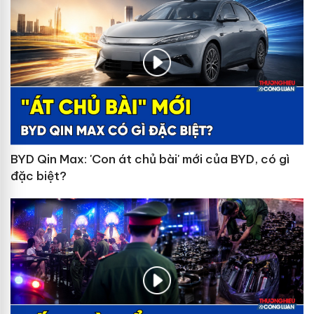
BYD Qin Max: 'Con át chủ bài' mới của BYD, có gì
đặc biệt?