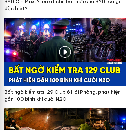
BYD Qin Max: 'Con át chủ bài' mới của BYD, có gì
đặc biệt?
Bất ngờ kiểm tra 129 Club ở Hải Phòng, phát hiện
gần 100 bình khí cười N2O