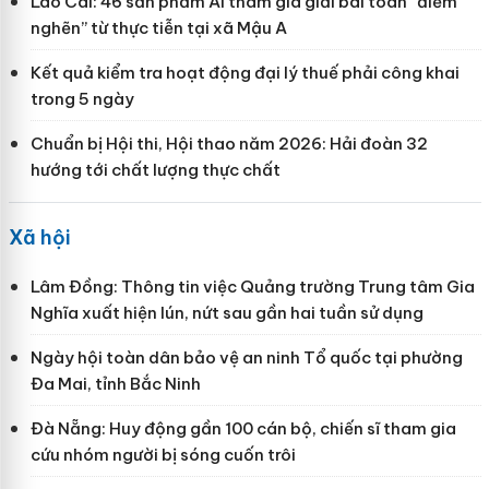
Lào Cai: 46 sản phẩm AI tham gia giải bài toán “điểm
nghẽn” từ thực tiễn tại xã Mậu A
Kết quả kiểm tra hoạt động đại lý thuế phải công khai
trong 5 ngày
Chuẩn bị Hội thi, Hội thao năm 2026: Hải đoàn 32
hướng tới chất lượng thực chất
Xã hội
Lâm Đồng: Thông tin việc Quảng trường Trung tâm Gia
Nghĩa xuất hiện lún, nứt sau gần hai tuần sử dụng
Ngày hội toàn dân bảo vệ an ninh Tổ quốc tại phường
Đa Mai, tỉnh Bắc Ninh
Đà Nẵng: Huy động gần 100 cán bộ, chiến sĩ tham gia
cứu nhóm người bị sóng cuốn trôi