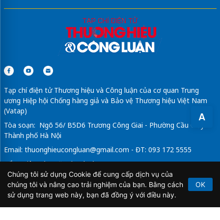
Tạp chí điện tử Thương hiệu và Công luận của cơ quan Trung
ương Hiệp hội Chống hàng giả và Bảo vệ Thương hiệu Việt Nam
(Vatap)
A
Tòa soạn: Ngõ 56/ B5D6 Trương Công Giai - Phường Cầu Giấy -
Thành phố Hà Nội
Email:
thuonghieucongluan@gmail.com
- ĐT: 093 172 5555
Tổng Biên Tập: Vũ Đức Thuận
Chúng tôi sử dụng Cookie để cung cấp dịch vụ của
Giấy phép hoạt động báo chí điện tử số 64/GP-BTTTT do Bộ
chúng tôi và nâng cao trải nghiệm của bạn. Bằng cách
OK
Thông tin và Truyền thông cấp ngày 21/2/2020.
sử dụng trang web này, bạn đã đồng ý với điều này.