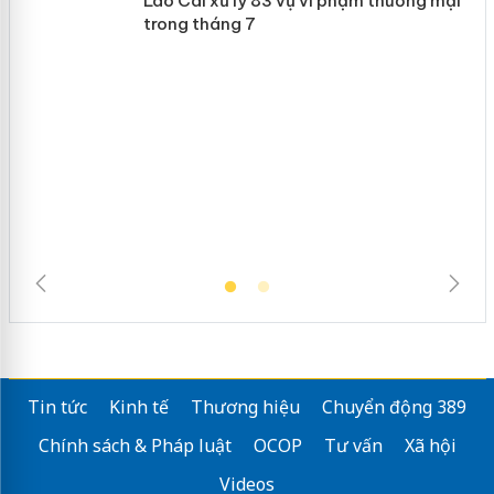
 án
Slimaura Care x3 sử dụng giấy phép
giả mạo
Lào Cai xử lý 83 vụ vi phạm thương
mại trong tháng 7
Tin tức
Kinh tế
Thương hiệu
Chuyển động 389
Chính sách & Pháp luật
OCOP
Tư vấn
Xã hội
Videos