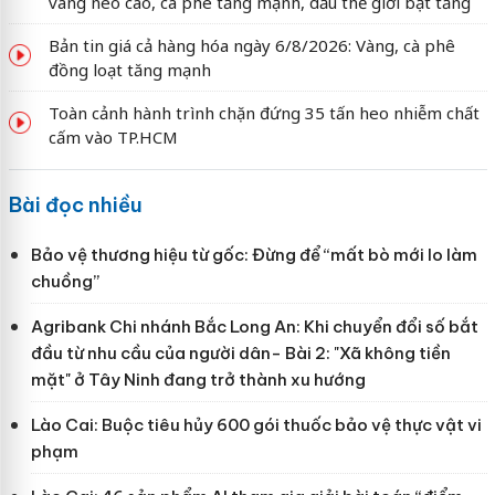
vàng neo cao, cà phê tăng mạnh, dầu thế giới bật tăng
Bản tin giá cả hàng hóa ngày 6/8/2026: Vàng, cà phê
đồng loạt tăng mạnh
Toàn cảnh hành trình chặn đứng 35 tấn heo nhiễm chất
cấm vào TP.HCM
Bài đọc nhiều
Bảo vệ thương hiệu từ gốc: Đừng để “mất bò mới lo làm
chuồng”
Agribank Chi nhánh Bắc Long An: Khi chuyển đổi số bắt
đầu từ nhu cầu của người dân- Bài 2: "Xã không tiền
mặt" ở Tây Ninh đang trở thành xu hướng
Lào Cai: Buộc tiêu hủy 600 gói thuốc bảo vệ thực vật vi
phạm