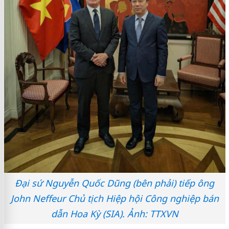
Đại sứ Nguyễn Quốc Dũng (bên phải) tiếp ông
John Neffeur Chủ tịch Hiệp hội Công nghiệp bán
dẫn Hoa Kỳ (SIA). Ảnh: TTXVN