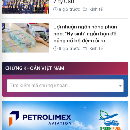
7 tỷ USD
8 giờ trước
Kinh tế
Lợi nhuận ngân hàng phân
hóa: "Hy sinh" ngắn hạn để
củng cố bộ đệm rủi ro
8 giờ trước
Kinh tế
CHỨNG KHOÁN VIỆT NAM
Tìm kiếm mã chứng khoán...