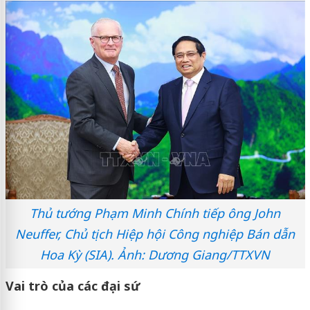
Thủ tướng Phạm Minh Chính tiếp ông John
Neuffer, Chủ tịch Hiệp hội Công nghiệp Bán dẫn
Hoa Kỳ (SIA). Ảnh: Dương Giang/TTXVN
Vai trò của các đại sứ