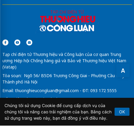
Tạp chí điện tử Thương hiệu và Công luận của cơ quan Trung
ương Hiệp hội Chống hàng giả và Bảo vệ Thương hiệu Việt Nam
(Vatap)
A
Tòa soạn: Ngõ 56/ B5D6 Trương Công Giai - Phường Cầu Giấy -
Thành phố Hà Nội
Email:
thuonghieucongluan@gmail.com
- ĐT: 093 172 5555
Tổng Biên Tập: Vũ Đức Thuận
Chúng tôi sử dụng Cookie để cung cấp dịch vụ của
Giấy phép hoạt động báo chí điện tử số 64/GP-BTTTT do Bộ
chúng tôi và nâng cao trải nghiệm của bạn. Bằng cách
OK
Thông tin và Truyền thông cấp ngày 21/2/2020.
sử dụng trang web này, bạn đã đồng ý với điều này.