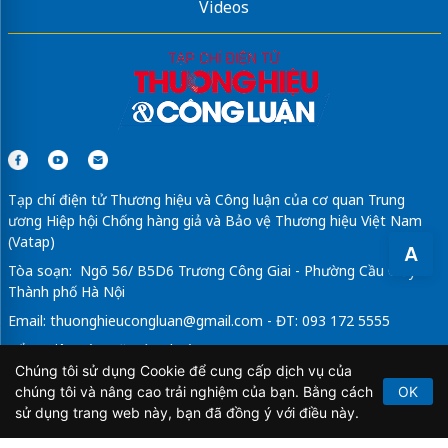
Videos
Tạp chí điện tử Thương hiệu và Công luận của cơ quan Trung
ương Hiệp hội Chống hàng giả và Bảo vệ Thương hiệu Việt Nam
(Vatap)
A
Tòa soạn: Ngõ 56/ B5D6 Trương Công Giai - Phường Cầu Giấy -
Thành phố Hà Nội
Email:
thuonghieucongluan@gmail.com
- ĐT: 093 172 5555
Tổng Biên Tập: Vũ Đức Thuận
Chúng tôi sử dụng Cookie để cung cấp dịch vụ của
Giấy phép hoạt động báo chí điện tử số 64/GP-BTTTT do Bộ
chúng tôi và nâng cao trải nghiệm của bạn. Bằng cách
OK
Thông tin và Truyền thông cấp ngày 21/2/2020.
sử dụng trang web này, bạn đã đồng ý với điều này.