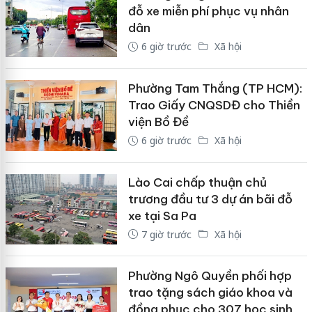
đỗ xe miễn phí phục vụ nhân
dân
6 giờ trước
Xã hội
Phường Tam Thắng (TP HCM):
Trao Giấy CNQSDĐ cho Thiền
viện Bồ Đề
6 giờ trước
Xã hội
Lào Cai chấp thuận chủ
trương đầu tư 3 dự án bãi đỗ
xe tại Sa Pa
7 giờ trước
Xã hội
Phường Ngô Quyền phối hợp
trao tặng sách giáo khoa và
đồng phục cho 307 học sinh