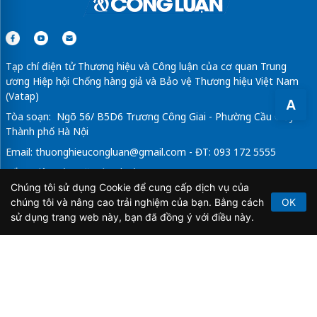
Tạp chí điện tử Thương hiệu và Công luận của cơ quan Trung
ương Hiệp hội Chống hàng giả và Bảo vệ Thương hiệu Việt Nam
(Vatap)
A
Tòa soạn: Ngõ 56/ B5D6 Trương Công Giai - Phường Cầu Giấy -
Thành phố Hà Nội
Email:
thuonghieucongluan@gmail.com
- ĐT: 093 172 5555
Tổng Biên Tập: Vũ Đức Thuận
Chúng tôi sử dụng Cookie để cung cấp dịch vụ của
Giấy phép hoạt động báo chí điện tử số 64/GP-BTTTT do Bộ
chúng tôi và nâng cao trải nghiệm của bạn. Bằng cách
OK
Thông tin và Truyền thông cấp ngày 21/2/2020.
sử dụng trang web này, bạn đã đồng ý với điều này.
Copyright © 2026
TẠP CHÍ THƯƠNG HIỆU & CÔNG
LUẬN
. All Rights Reserved.
Bản quyền thuộc Tạp chí Thương hiệu và Công luận. Cấm