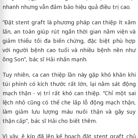
nhanh nhưng vẫn đảm bảo hiệu quả điều trị cao.
“Đặt stent graft là phương pháp can thiệp ít xâm
lấn, an toàn giúp rút ngắn thời gian nằm viện và
giảm thiểu tối đa biến chứng, đặc biệt phù hợp
với người bệnh cao tuổi và nhiều bệnh nền như
ông Son”, bác sĩ Hải nhấn mạnh.
Tuy nhiên, ca can thiệp lần này gặp khó khăn khi
túi phình có kích thước rất lớn, lại nằm sát động
mạch thận - vị trí rất khó can thiệp. “Chỉ một sai
lệch nhỏ cũng có thể che lấp lỗ động mạch thận,
làm giảm lưu lượng máu nuôi thận và gây suy
thận cấp”, bác sĩ Hải cho biết thêm.
Vì vậy, ê kíp đã lên kế hoạch đặt stent graft chủ