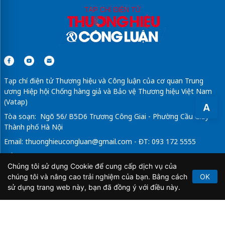
Tạp chí điện tử Thương hiệu và Công luận của cơ quan Trung
ương Hiệp hội Chống hàng giả và Bảo vệ Thương hiệu Việt Nam
(Vatap)
A
Tòa soạn: Ngõ 56/ B5D6 Trương Công Giai - Phường Cầu Giấy -
Thành phố Hà Nội
Email:
thuonghieucongluan@gmail.com
- ĐT: 093 172 5555
Tổng Biên Tập: Vũ Đức Thuận
Chúng tôi sử dụng Cookie để cung cấp dịch vụ của
Giấy phép hoạt động báo chí điện tử số 64/GP-BTTTT do Bộ
chúng tôi và nâng cao trải nghiệm của bạn. Bằng cách
OK
Thông tin và Truyền thông cấp ngày 21/2/2020.
sử dụng trang web này, bạn đã đồng ý với điều này.