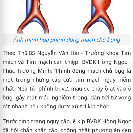
Ảnh minh họa phình động mạch chủ bụng
Theo ThS.BS Nguyễn Văn Hải - Trưởng khoa Tim
mạch và Tim mạch can thiệp, BVĐK Hồng Ngọc -
Phúc Trường Minh: “Phình động mạch chủ bụng là
một trong những cấp cứu tim mạch nguy hiểm
nhất. Nếu túi phình bị vỡ, máu sẽ chảy ồ ạt vào ổ
bụng, gây mất máu nghiêm trọng, dẫn tới tử vong
rất nhanh nếu không được xử trí kịp thời”.
Trước tình trạng nguy cấp, ê kíp BVĐK Hồng Ngọc
đã hội chẩn khẩn cấp, thống nhất phương án can