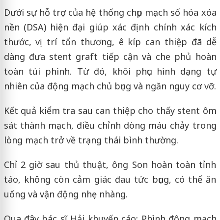
Dưới sự hỗ trợ của hệ thống chụp mạch số hóa xóa
nền (DSA) hiện đại giúp xác định chính xác kích
thước, vị trí tổn thương, ê kíp can thiệp đã dễ
dàng đưa stent graft tiếp cận và che phủ hoàn
toàn túi phình. Từ đó, khôi phục hình dạng tự
nhiên của động mạch chủ bụng và ngăn nguy cơ vỡ.
Kết quả kiểm tra sau can thiệp cho thấy stent ôm
sát thành mạch, điều chỉnh dòng máu chảy trong
lòng mạch trở về trạng thái bình thường.
Chỉ 2 giờ sau thủ thuật, ông Son hoàn toàn tỉnh
táo, không còn cảm giác đau tức bụng, có thể ăn
uống và vận động nhẹ nhàng.
Qua đây bác sĩ Hải khuyến cáo: Phình động mạch