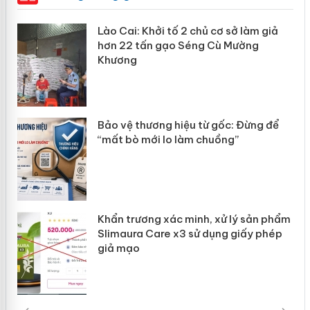
mại
Lào Cai: Khởi tố 2 chủ cơ sở làm giả
hơn 22 tấn gạo Séng Cù Mường
Khương
àng
ản
Bảo vệ thương hiệu từ gốc: Đừng để
“mất bò mới lo làm chuồng”
Khẩn trương xác minh, xử lý sản phẩm
Slimaura Care x3 sử dụng giấy phép
giả mạo