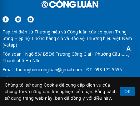
Tạp chí điện tử Thương hiệu và Công luận của cơ quan Trung
ương Hiệp hội Chống hàng giả và Bảo vệ Thương hiệu Việt Nam
(Vatap)
A
Tòa soạn: Ngõ 56/ B5D6 Trương Công Giai - Phường Cầu Giấy -
Thành phố Hà Nội
Email:
thuonghieucongluan@gmail.com
- ĐT: 093 172 5555
Tổng Biên Tập: Vũ Đức Thuận
Chúng tôi sử dụng Cookie để cung cấp dịch vụ của
Giấy phép hoạt động báo chí điện tử số 64/GP-BTTTT do Bộ
chúng tôi và nâng cao trải nghiệm của bạn. Bằng cách
OK
Thông tin và Truyền thông cấp ngày 21/2/2020.
sử dụng trang web này, bạn đã đồng ý với điều này.
Copyright © 2026
TẠP CHÍ THƯƠNG HIỆU & CÔNG
LUẬN
. All Rights Reserved.