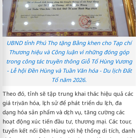
UBND tỉnh Phú Thọ tặng Bằng khen cho Tạp chí
Thương hiệu và Công luận vì những đóng góp
trong công tác truyền thông Giỗ Tổ Hùng Vương
- Lễ hội Đền Hùng và Tuần Văn hóa - Du lịch Đất
Tổ năm 2026.
Theo đó, tỉnh sẽ tập trung khai thác hiệu quả các
giá trị văn hóa, lịch sử để phát triển du lịch, đa
dạng hóa sản phẩm và dịch vụ, tăng cường các
hoạt động xúc tiến đầu tư, thương mại. Các tour,
tuyến kết nối Đền Hùng với hệ thống di tích, danh