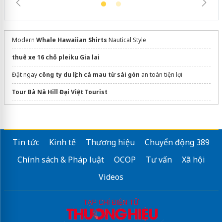
Modern
Whale Hawaiian Shirts
Nautical Style
thuê xe 16 chỗ pleiku Gia lai
Đặt ngay
công ty du lịch cà mau từ sài gòn
an toàn tiện lợi
Tour Bà Nà Hill Đại Việt Tourist
Xem ngay
vé ký ức hội an
giá tốt
universal studios singapore tickets
Tin tức
Kinh tế
Thương hiệu
Chuyển động 389
du lịch pháp
Chính sách & Pháp luật
OCOP
Tư vấn
Xã hội
Videos