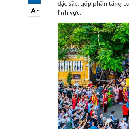
Cỡ chữ vừa
đặc sắc, góp phần tăng c
A
+
lĩnh vực.
Cỡ chữ lớn