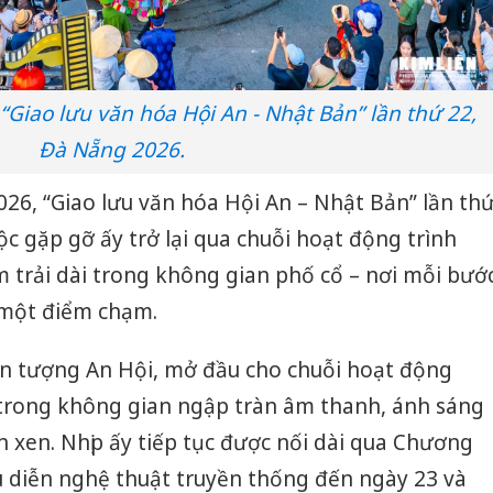
 “Giao lưu văn hóa Hội An - Nhật Bản” lần thứ 22,
Đà Nẵng 2026.
026, “Giao lưu văn hóa Hội An – Nhật Bản” lần th
 gặp gỡ ấy trở lại qua chuỗi hoạt động trình
ệm trải dài trong không gian phố cổ – nơi mỗi bướ
 một điểm chạm.
ườn tượng An Hội, mở đầu cho chuỗi hoạt động
a trong không gian ngập tràn âm thanh, ánh sáng
n xen. Nhịp ấy tiếp tục được nối dài qua Chương
ểu diễn nghệ thuật truyền thống đến ngày 23 và