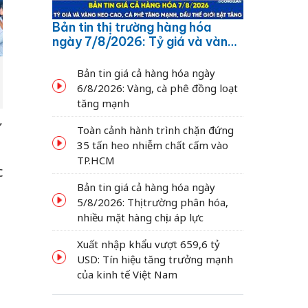
Bản tin thị trường hàng hóa
ngày 7/8/2026: Tỷ giá và vàng
neo cao, cà phê tăng mạnh,
dầu thế giới bật tăng
Bản tin giá cả hàng hóa ngày
6/8/2026: Vàng, cà phê đồng loạt
tăng mạnh
ứ
Toàn cảnh hành trình chặn đứng
35 tấn heo nhiễm chất cấm vào
TP.HCM
c
Bản tin giá cả hàng hóa ngày
5/8/2026: Thị trường phân hóa,
nhiều mặt hàng chịu áp lực
Xuất nhập khẩu vượt 659,6 tỷ
USD: Tín hiệu tăng trưởng mạnh
của kinh tế Việt Nam