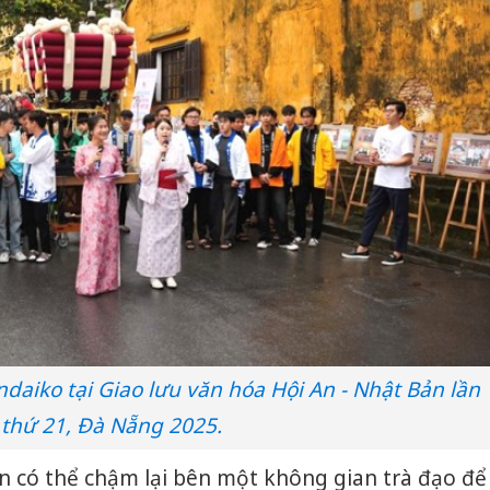
daiko tại Giao lưu văn hóa Hội An - Nhật Bản lần
thứ 21, Đà Nẵng 2025.
ạn có thể chậm lại bên một không gian trà đạo để