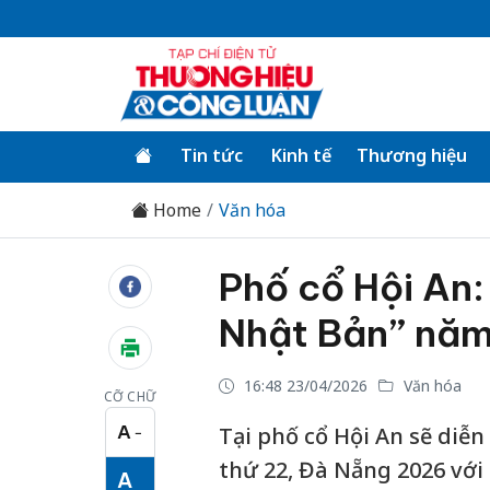
Tin tức
Kinh tế
Thương hiệu
Home
Văn hóa
Phố cổ Hội An:
Nhật Bản” nă
16:48 23/04/2026
Văn hóa
CỠ CHỮ
A
Tại phố cổ Hội An sẽ diễn
−
Cỡ chữ nhỏ
thứ 22, Đà Nẵng 2026 với 
A