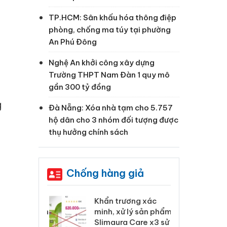
TP.HCM: Sân khấu hóa thông điệp
phòng, chống ma túy tại phường
An Phú Đông
Nghệ An khởi công xây dựng
Trường THPT Nam Đàn 1 quy mô
gần 300 tỷ đồng
g
Đà Nẵng: Xóa nhà tạm cho 5.757
hộ dân cho 3 nhóm đối tượng được
thụ hưởng chính sách
Chống hàng giả
 Tiêu hủy
Khẩn trương xác
Cà
ai hàng ngàn
minh, xử lý sản phẩm
cô
h
m nhập lậu,
Slimaura Care x3 sử
sả