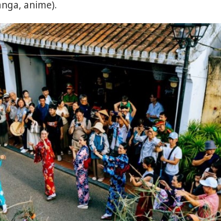
anga, anime).
bảo vệ 
kinh do
Công an
tìm bị h
án sản 
bán yến
Thanh H
hại tron
bán bìn
Moyuum