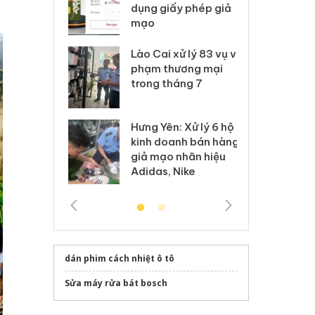
môi trường
dụng giấy phép giả
bả
anh
mạo
ki
 Thanh Hóa
Lào Cai xử lý 83 vụ vi
Cô
ại trong vụ
phạm thương mại
tìm
xuất, buôn
trong tháng 7
án
 sào giả
bá
Hưng Yên: Xử lý 6 hộ
óa: Tìm bị
Th
kinh doanh bán hàng
g vụ án buôn
hạ
giả mạo nhãn hiệu
h sữa
bá
Adidas, Nike
 giả
Mo
dán phim cách nhiệt ô tô
Sửa máy rửa bát bosch