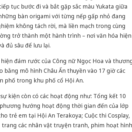
 tiếp tục bước đi và bắt gặp sắc màu Yukata giữa
những bàn origami với từng nếp gấp nhỏ đang
ghiệm không tách rời, mà liền mạch trong cùng
ờng trở thành một hành trình – nơi văn hóa hiện
 đủ sâu để lưu lại.
ái hiện đám rước của Công nữ Ngọc Hoa và thươn
o bằng mô hình Châu Ấn thuyền vào 17 giờ các
ến phố trong khu phố cổ Hội An.
sự kiện còn có các hoạt động như: Tổng kết 10
phương hướng hoạt động thời gian đến của lớp
ho trẻ em tại Hội An Terakoya; Cuộc thi Cosplay,
Cà Mau:
công kh
oá trang các nhân vật truyện tranh, phim hoạt hìn
sản phẩ