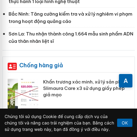
thực hành 1 loại hình nghệ thuật
Bắc Ninh: Tăng cường kiểm tra và xử lý nghiêm vi phạm
trong hoạt động quảng cáo
Sơn La: Thu nhận thành công 1.664 mẫu sinh phẩm ADN
của thân nhân liệt sĩ
Chống hàng giả
A
ản
Khẩn trương xác minh, xử lý sản phẩm
Slimaura Care x3 sử dụng giấy phép
giả mạo
 án
Chúng tôi sử dụng Cookie để cung cấp dịch vụ của
chúng tôi và nâng cao trải nghiệm của bạn. Bằng cách
OK
Lào Cai xử lý 83 vụ vi phạm thương
n
sử dụng trang web này, bạn đã đồng ý với điều này.
mại trong tháng 7