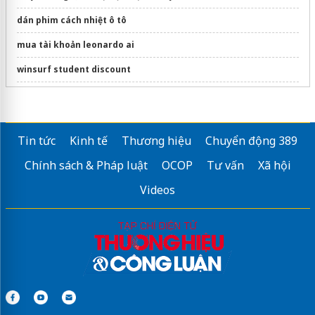
dán phim cách nhiệt ô tô
mua tài khoản leonardo ai
winsurf student discount
Sửa máy rửa bát bosch
thi công
Hệ thống tưới nhỏ giọt
Tin tức
Kinh tế
Thương hiệu
Chuyển động 389
Chính sách & Pháp luật
OCOP
Tư vấn
Xã hội
Videos