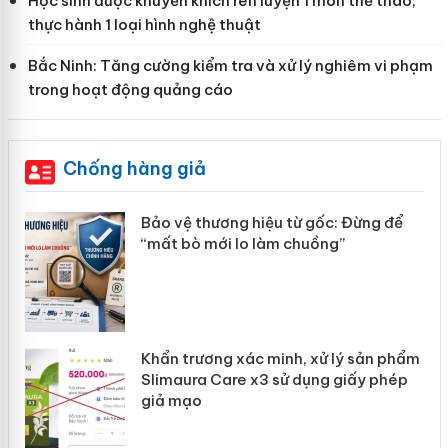
Học sinh được khuyến khích rèn luyện 1 môn thể thao,
thực hành 1 loại hình nghệ thuật
Bắc Ninh: Tăng cường kiểm tra và xử lý nghiêm vi phạm
trong hoạt động quảng cáo
Chống hàng giả
àng
Bảo vệ thương hiệu từ gốc: Đừng để
“mất bò mới lo làm chuồng”
ản
Khẩn trương xác minh, xử lý sản phẩm
 án
Slimaura Care x3 sử dụng giấy phép
giả mạo