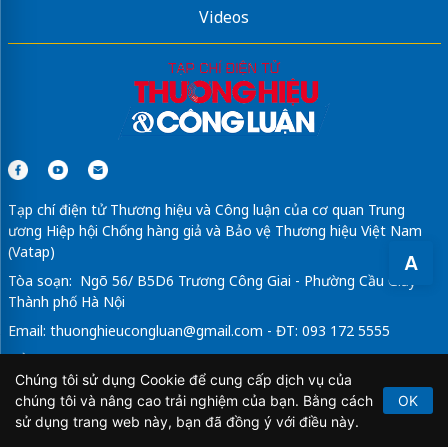
Videos
Tạp chí điện tử Thương hiệu và Công luận của cơ quan Trung
ương Hiệp hội Chống hàng giả và Bảo vệ Thương hiệu Việt Nam
(Vatap)
A
Tòa soạn: Ngõ 56/ B5D6 Trương Công Giai - Phường Cầu Giấy -
Thành phố Hà Nội
Email:
thuonghieucongluan@gmail.com
- ĐT: 093 172 5555
Tổng Biên Tập: Vũ Đức Thuận
Chúng tôi sử dụng Cookie để cung cấp dịch vụ của
Giấy phép hoạt động báo chí điện tử số 64/GP-BTTTT do Bộ
chúng tôi và nâng cao trải nghiệm của bạn. Bằng cách
OK
Thông tin và Truyền thông cấp ngày 21/2/2020.
sử dụng trang web này, bạn đã đồng ý với điều này.