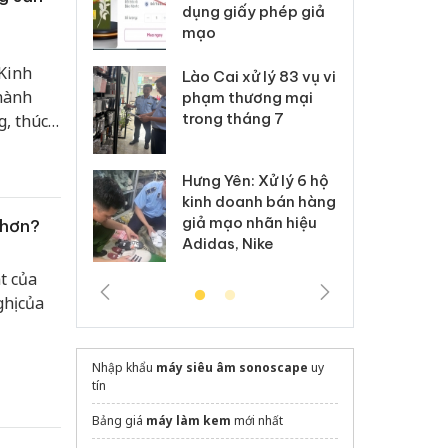
môi trường
dụng giấy phép giả
bả
anh
mạo
ki
 Kinh
 Thanh Hóa
Lào Cai xử lý 83 vụ vi
Cô
 hành
ại trong vụ
phạm thương mại
tìm
xuất, buôn
trong tháng 7
án
g, thúc
 sào giả
bá
hậu
ớc cải
Hưng Yên: Xử lý 6 hộ
óa: Tìm bị
Th
và tạo
kinh doanh bán hàng
g vụ án buôn
hạ
giả mạo nhãn hiệu
 hơn?
h sữa
bá
Adidas, Nike
 giả
Mo
t của
hị của
Nhập khẩu
máy siêu âm sonoscape
uy
tín
Bảng giá
máy làm kem
mới nhất