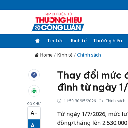
Tin tức
Kinh tế
Thương hiệu
Home
Kinh tế
Chính sách
Thay đổi mức đ
đình từ ngày 
11:59 30/05/2026
Chính sách
CỠ CHỮ
A
Từ ngày 1/7/2026, mức lư
−
Cỡ chữ nhỏ
đồng/tháng lên 2.530.000
A