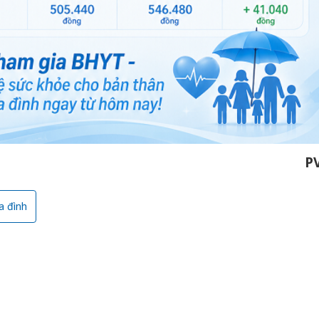
P
a đình