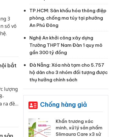
TP.HCM: Sân khấu hóa thông điệp
phòng, chống ma túy tại phường
ung 3
An Phú Đông
ần số vô
hệ.
Nghệ An khởi công xây dựng
Trường THPT Nam Đàn 1 quy mô
gần 300 tỷ đồng
Đà Nẵng: Xóa nhà tạm cho 5.757
hội bắt
hộ dân cho 3 nhóm đối tượng được
thụ hưởng chính sách
ực lượng
8-
 ra đề
Chống hàng giả
ắt buộc
H số
 Tiêu hủy
Khẩn trương xác
Cà
ai hàng ngàn
minh, xử lý sản phẩm
cô
m nhập lậu,
Slimaura Care x3 sử
sả
ng sản