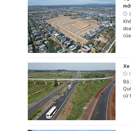
mới
2
Khô
doa
của
đẩy
kiể
các
độn
Xe 
1
Bộ 
Quố
cử 