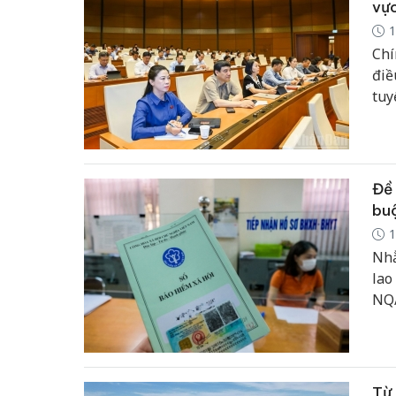
vực
1
Chí
điề
tuy
Đề 
bu
1
Nhằ
lao
NQ/
xuấ
tro
41/
Từ 