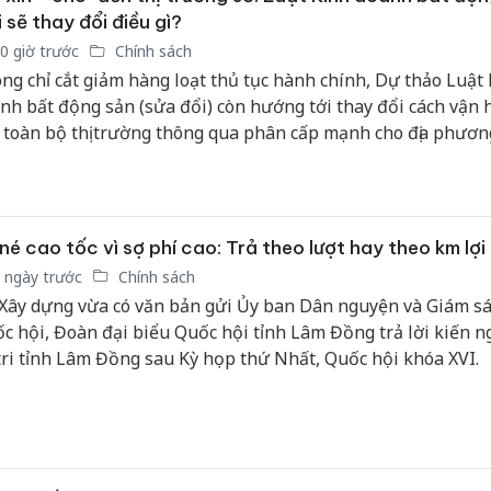
bảo vệ 
 sẽ thay đổi điều gì?
kinh do
0 giờ trước
Chính sách
ng chỉ cắt giảm hàng loạt thủ tục hành chính, Dự thảo Luật
Công an
nh bất động sản (sửa đổi) còn hướng tới thay đổi cách vận
tìm bị h
án sản 
 toàn bộ thị trường thông qua phân cấp mạnh cho địa phươn
bán yến
 giao dịch điện tử, xây dựng cơ sở dữ liệu số và tăng cường 
m. Nếu được Quốc hội thông qua, đây được kỳ vọng sẽ là bư
Thanh H
h lớn nhằm khơi thông nguồn lực, nâng cao tính minh bạch 
hại tron
g lực mới cho thị trường bất động sản Việt Nam.
né cao tốc vì sợ phí cao: Trả theo lượt hay theo km lợi
bán bìn
Moyuum
 ngày trước
Chính sách
Xây dựng vừa có văn bản gửi Ủy ban Dân nguyện và Giám sá
c hội, Đoàn đại biểu Quốc hội tỉnh Lâm Đồng trả lời kiến ng
tri tỉnh Lâm Đồng sau Kỳ họp thứ Nhất, Quốc hội khóa XVI.