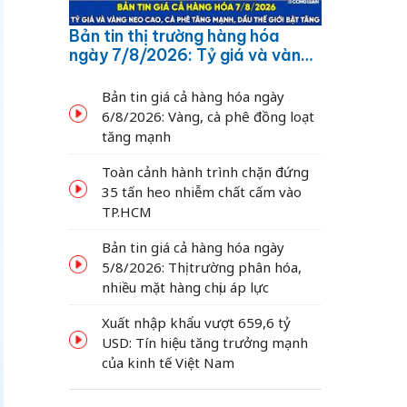
Bản tin thị trường hàng hóa
ngày 7/8/2026: Tỷ giá và vàng
neo cao, cà phê tăng mạnh,
dầu thế giới bật tăng
Bản tin giá cả hàng hóa ngày
6/8/2026: Vàng, cà phê đồng loạt
tăng mạnh
Toàn cảnh hành trình chặn đứng
35 tấn heo nhiễm chất cấm vào
TP.HCM
Bản tin giá cả hàng hóa ngày
5/8/2026: Thị trường phân hóa,
nhiều mặt hàng chịu áp lực
Xuất nhập khẩu vượt 659,6 tỷ
USD: Tín hiệu tăng trưởng mạnh
của kinh tế Việt Nam