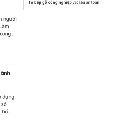
Tủ bếp gỗ công nghiệp
vật liệu an toàn
n người
"Làm
 công
ị định số
úng đối
ộp thuế.
lãnh
p dụng
 số
, bổ
huẩn
hiệm