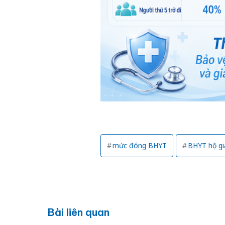
mức đóng BHYT
BHYT hộ gi
Bài liên quan