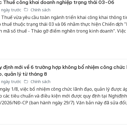
 Thuế công khai doanh nghiệp trạng thái 03-06
 ngày trước
Chính sách
 Thuế vừa yêu cầu toàn ngành triển khai công khai thông ti
 thuế thuộc trạng thái 03 và 06 nhằm thực hiện Chiến dịch 
h mã số thuế - Tháo gỡ điểm nghẽn trong kinh doanh". Việc
i được thực hiện theo quy định của Luật Quản lý thuế và Ngh
/2026/NĐ-CP, đồng thời phải bảo đảm đúng thẩm quyền, đ
ng và không xâm phạm quyền, lợi ích hợp pháp của người n
 định mới về 6 trường hợp không bổ nhiệm công chức 
, quản lý từ tháng 8
 ngày trước
Chính sách
ngày 1/8, việc bổ nhiệm công chức lãnh đạo, quản lý được á
o các tiêu chuẩn và điều kiện mới được quy định tại Nghị định
/2026/NĐ-CP (ban hành ngày 29/7). Văn bản này đã sửa đổi
g Điều 29 Nghị định số 170/2025/NĐ-CP, mở rộng dải tiêu c
g lọc và quy định rõ 6 trường hợp không được xem xét bổ n
c vụ.