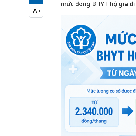
Cỡ chữ vừa
mức đóng BHYT hộ gia đì
A
+
Cỡ chữ lớn