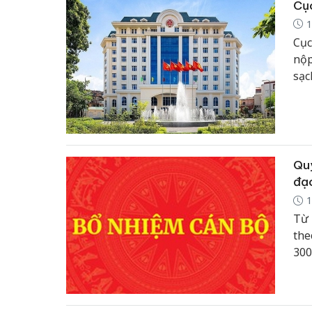
Cục
1
Cục
nộp
sạc
kha
252
tượ
Quy
đạo
1
Từ 
the
300
sun
sàn
chứ