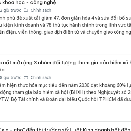
 khoa học - công nghệ
2 giờ trước
Chính sách
nh phủ đề xuất cắt giảm 47, đơn giản hóa 4 và sửa đổi bổ s
u kiện kinh doanh và 78 thủ tục hành chính trong lĩnh vực t
ến điện, viễn thông, giao dịch điện tử và chuyển giao công ng
xuất mở rộng 3 nhóm đối tượng tham gia bảo hiểm xã 
ộc
8 giờ trước
Chính sách
m hiện thực hóa mục tiêu đến năm 2030 đạt khoảng 60% l
 động tham gia bảo hiểm xã hội (BHXH) theo Nghị quyết số 2
TW, Bộ Tài chính và Đoàn đại biểu Quốc hội TPHCM đã đưa
t bổ sung 3 nhóm đối tượng mới vào diện tham gia BHXH b
ng dự thảo Luật sửa đổi, bổ sung một số điều của Luật BHX
Cà Mau:
2024/QH15.
công kh
sản phẩ
"xin - cho" đến thị trường số: Luật Kinh doanh bất độ