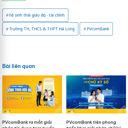
hệ sinh thái giáo dục - tài chính
Trường TH, THCS & THPT Hà Long
PVcomBank
Bài liên quan
PVcomBank ra mắt giải
PVcomBank tiên phong