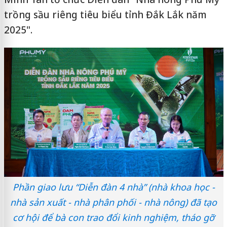
trồng sầu riêng tiêu biểu tỉnh Đắk Lắk năm
2025".
Phần giao lưu “Diễn đàn 4 nhà” (nhà khoa học -
nhà sản xuất - nhà phân phối - nhà nông) đã tạo
cơ hội để bà con trao đổi kinh nghiệm, tháo gỡ