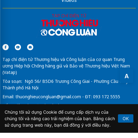
Videos
Tạp chí điện tử Thương hiệu và Công luận của cơ quan Trung
ương Hiệp hội Chống hàng giả và Bảo vệ Thương hiệu Việt Nam
(Vatap)
A
Tòa soạn: Ngõ 56/ B5D6 Trương Công Giai - Phường Cầu Giấy -
Thành phố Hà Nội
Email:
thuonghieucongluan@gmail.com
- ĐT: 093 172 5555
Tổng Biên Tập: Vũ Đức Thuận
Chúng tôi sử dụng Cookie để cung cấp dịch vụ của
Giấy phép hoạt động báo chí điện tử số 64/GP-BTTTT do Bộ
chúng tôi và nâng cao trải nghiệm của bạn. Bằng cách
OK
Thông tin và Truyền thông cấp ngày 21/2/2020.
sử dụng trang web này, bạn đã đồng ý với điều này.