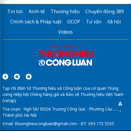
Tin tức
Kinh tế
Thương hiệu
Chuyển động 389
Chính sách & Pháp luật
OCOP
Tư vấn
Xã hội
Videos
Tạp chí điện tử Thương hiệu và Công luận của cơ quan Trung
ương Hiệp hội Chống hàng giả và Bảo vệ Thương hiệu Việt Nam
(Vatap)
A
Tòa soạn: Ngõ 56/ B5D6 Trương Công Giai - Phường Cầu Giấy -
Thành phố Hà Nội
Email:
thuonghieucongluan@gmail.com
- ĐT: 093 172 5555