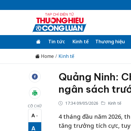
Tin tức
Kinh tế
Thương hiệu
Home
Kinh tế
Quảng Ninh: C
ngân sách trư
17:34 09/05/2026
Kinh tế
CỠ CHỮ
A
4 tháng đầu năm 2026, th
−
Cỡ chữ nhỏ
tăng trưởng tích cực, tuy
A