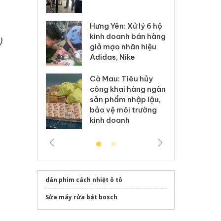
 sào giả
bá
Hưng Yên: Xử lý 6 hộ
óa: Tìm bị
Th
kinh doanh bán hàng
g vụ án buôn
hạ
)
giả mạo nhãn hiệu
h sữa
bá
Adidas, Nike
 giả
Mo
Cà Mau: Tiêu hủy
g: Đối tượng
An
công khai hàng ngàn
 đường dây
ch
sản phẩm nhập lậu,
 giả tại Phú
bá
bảo vệ môi trường
 đầu thú
Qu
kinh doanh
dán phim cách nhiệt ô tô
Sửa máy rửa bát bosch