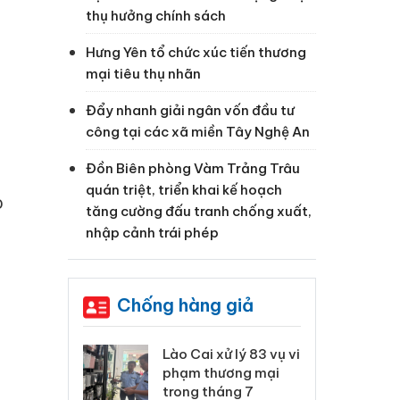
thụ hưởng chính sách
Hưng Yên tổ chức xúc tiến thương
mại tiêu thụ nhãn
Đẩy nhanh giải ngân vốn đầu tư
công tại các xã miền Tây Nghệ An
Đồn Biên phòng Vàm Trảng Trâu
quán triệt, triển khai kế hoạch
o
tăng cường đấu tranh chống xuất,
nhập cảnh trái phép
Chống hàng giả
 Thanh Hóa
Lào Cai xử lý 83 vụ vi
Cô
ại trong vụ
phạm thương mại
tìm
xuất, buôn
trong tháng 7
án