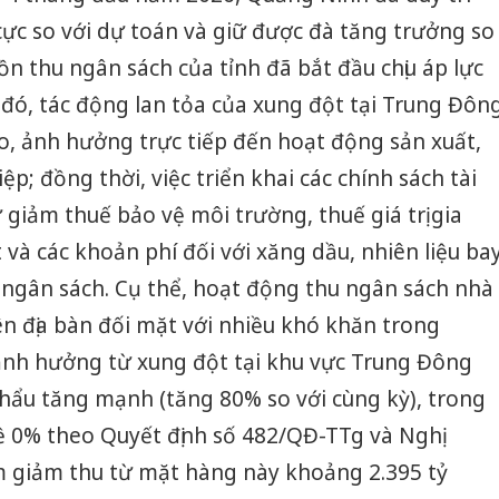
 cực so với dự toán và giữ được đà tăng trưởng so
ồn thu ngân sách của tỉnh đã bắt đầu chịu áp lực
g đó, tác động lan tỏa của xung đột tại Trung Đôn
ào, ảnh hưởng trực tiếp đến hoạt động sản xuất,
; đồng thời, việc triển khai các chính sách tài
giảm thuế bảo vệ môi trường, thuế giá trị gia
t và các khoản phí đối với xăng dầu, nhiên liệu ba
ngân sách. Cụ thể, hoạt động thu ngân sách nhà
n địa bàn đối mặt với nhiều khó khăn trong
 ảnh hưởng từ xung đột tại khu vực Trung Đông
hẩu tăng mạnh (tăng 80% so với cùng kỳ), trong
ề 0% theo Quyết định số 482/QĐ-TTg và Nghị
 giảm thu từ mặt hàng này khoảng 2.395 tỷ