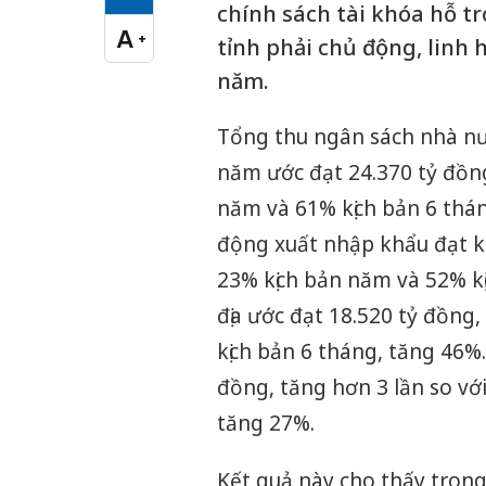
Cỡ chữ vừa
chính sách tài khóa hỗ tr
A
+
tỉnh phải chủ động, linh 
Cỡ chữ lớn
năm.
Tổng thu ngân sách nhà nư
năm ước đạt 24.370 tỷ đồn
năm và 61% kịch bản 6 thán
động xuất nhập khẩu đạt k
23% kịch bản năm và 52% kị
địa ước đạt 18.520 tỷ đồng
kịch bản 6 tháng, tăng 46%.
đồng, tăng hơn 3 lần so với
tăng 27%.
Kết quả này cho thấy tron