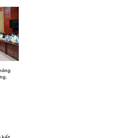
tháng
ng,
 kết