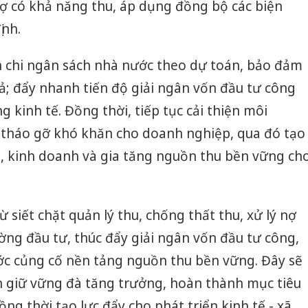
nợ có khả năng thu, áp dụng đồng bộ các biện
ịnh.
nh chi ngân sách nhà nước theo dự toán, bảo đảm
uả; đẩy nhanh tiến độ giải ngân vốn đầu tư công
 kinh tế. Đồng thời, tiếp tục cải thiện môi
 tháo gỡ khó khăn cho doanh nghiệp, qua đó tạo
t, kinh doanh và gia tăng nguồn thu bền vững ch
ừ siết chặt quản lý thu, chống thất thu, xử lý nợ
ờng đầu tư, thúc đẩy giải ngân vốn đầu tư công,
c củng cố nền tảng nguồn thu bền vững. Đây sẽ
Công an
nh giữ vững đà tăng trưởng, hoàn thành mục tiêu
tìm bị h
án sản 
ng thời tạo lực đẩy cho phát triển kinh tế - xã