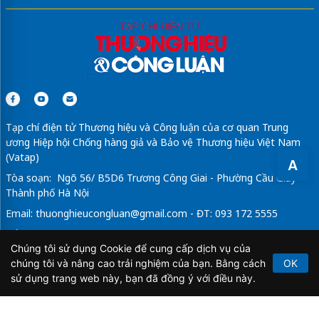
Tạp chí điện tử Thương hiệu và Công luận của cơ quan Trung
ương Hiệp hội Chống hàng giả và Bảo vệ Thương hiệu Việt Nam
(Vatap)
A
Tòa soạn: Ngõ 56/ B5D6 Trương Công Giai - Phường Cầu Giấy -
Thành phố Hà Nội
Email:
thuonghieucongluan@gmail.com
- ĐT: 093 172 5555
Tổng Biên Tập: Vũ Đức Thuận
Chúng tôi sử dụng Cookie để cung cấp dịch vụ của
Giấy phép hoạt động báo chí điện tử số 64/GP-BTTTT do Bộ
chúng tôi và nâng cao trải nghiệm của bạn. Bằng cách
OK
Thông tin và Truyền thông cấp ngày 21/2/2020.
sử dụng trang web này, bạn đã đồng ý với điều này.