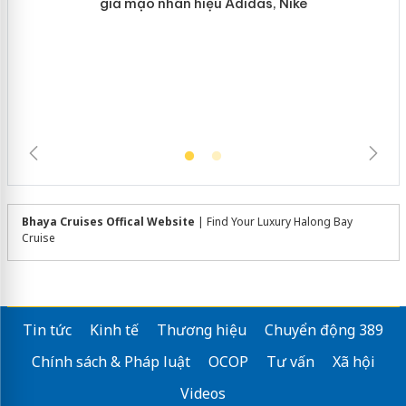
Hưng Yên: Xử lý 6 hộ kinh doanh bán
hàng giả mạo nhãn hiệu Adidas, Nike
Bhaya Cruises Offical Website
| Find Your Luxury Halong Bay
Cruise
Tin tức
Kinh tế
Thương hiệu
Chuyển động 389
Chính sách & Pháp luật
OCOP
Tư vấn
Xã hội
Videos