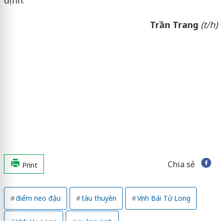
định.
Trần Trang
(t/h)
Chia sẻ
Print
điểm neo đậu
tàu thuyền
Vịnh Bái Tử Long