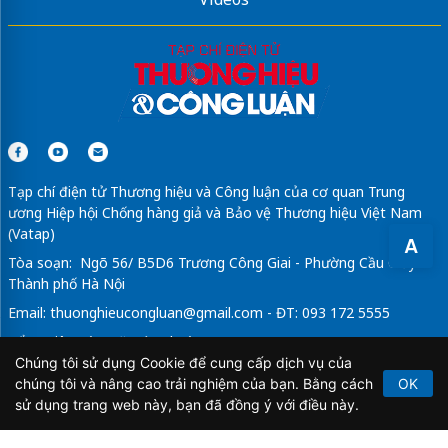
Tạp chí điện tử Thương hiệu và Công luận của cơ quan Trung
ương Hiệp hội Chống hàng giả và Bảo vệ Thương hiệu Việt Nam
(Vatap)
A
Tòa soạn: Ngõ 56/ B5D6 Trương Công Giai - Phường Cầu Giấy -
Thành phố Hà Nội
Email:
thuonghieucongluan@gmail.com
- ĐT: 093 172 5555
Tổng Biên Tập: Vũ Đức Thuận
Chúng tôi sử dụng Cookie để cung cấp dịch vụ của
Giấy phép hoạt động báo chí điện tử số 64/GP-BTTTT do Bộ
chúng tôi và nâng cao trải nghiệm của bạn. Bằng cách
OK
Thông tin và Truyền thông cấp ngày 21/2/2020.
sử dụng trang web này, bạn đã đồng ý với điều này.