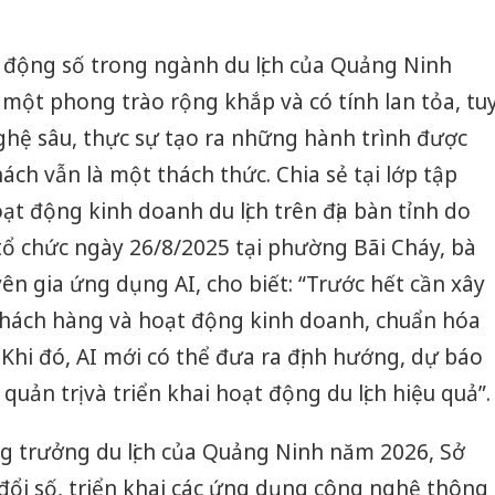
 động số trong ngành du lịch của Quảng Ninh
h một phong trào rộng khắp và có tính lan tỏa, tu
hệ sâu, thực sự tạo ra những hành trình được
ách vẫn là một thách thức. Chia sẻ tại lớp tập
t động kinh doanh du lịch trên địa bàn tỉnh do
 chức ngày 26/8/2025 tại phường Bãi Cháy, bà
n gia ứng dụng AI, cho biết: “Trước hết cần xây
khách hàng và hoạt động kinh doanh, chuẩn hóa
. Khi đó, AI mới có thể đưa ra định hướng, dự báo
 quản trị và triển khai hoạt động du lịch hiệu quả”.
ng trưởng du lịch của Quảng Ninh năm 2026, Sở
đổi số, triển khai các ứng dụng công nghệ thông