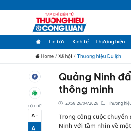
Tin tức
Kinh tế
Thương hiệu
Home
Xã hội
Thương hiệu Du lịch
Quảng Ninh đẩy
thông minh
20:58 26/04/2026
Thương hiệu 
CỠ CHỮ
A
Trong công cuộc chuyển đ
−
Cỡ chữ nhỏ
Ninh với tầm nhìn về một 
A