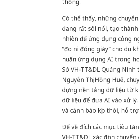
thống.
Có thể thấy, những chuyển
đang rất sôi nổi, tạo thàn
nhiên để ứng dụng công ng
“đo ni đóng giày” cho du kh
huấn ứng dụng AI trong hoạ
Sở VH-TT&DL Quảng Ninh tổ
Nguyễn Thị Hồng Huế, chuyê
dựng nền tảng dữ liệu từ 
dữ liệu để đưa AI vào xử lý
và cảnh báo kịp thời, hỗ trợ
Để về đích các mục tiêu tă
VH-TT&DL xác định chuyển 