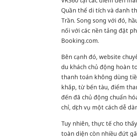
VR360 tại các điểm đến man
Quần thể di tích và danh th
Trần. Song song với đó, hầ
nối với các nền tảng đặt p
Booking.com.
Bên cạnh đó, website chuy
du khách chủ động hoàn toà
thanh toán không dùng tiề
khắp, từ bến tàu, điểm th
đến đã chủ động chuẩn hóa 
chỉ, dịch vụ một cách dễ dà
Tuy nhiên, thực tế cho thấy
toàn diện còn nhiều đứt gãy