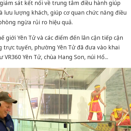
giám sát kết nối về trung tâm điều hành giúp
và lưu lượng khách, giúp cơ quan chức năng điều
phòng ngừa rủi ro hiệu quả.
ế giới Yên Tử và các điểm đến lân cận tiếp cận
g trực tuyến, phường Yên Tử đã đưa vào khai
hư VR360 Yên Tử, chùa Hang Son, núi Hổ...
Công an Thanh Hóa
Lào Cai 
tìm bị hại trong vụ
phạm th
án sản xuất, buôn
trong t