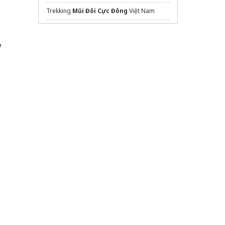
Trekking
Mũi Đôi Cực Đông
Việt Nam
Bộ đồ nhựa khách sạn
y
du lịch lagi 2 ngày 1 đêm
dán phim cách nhiệt ô tô
Khám phá xu hướng
cắm trại glamping
ở
Việt Nam
đặt vé Vietnam Airlines
du lịch nga từ hà nội
trọn gói
Sửa máy rửa bát bosch