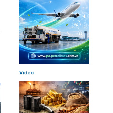
ố
Video