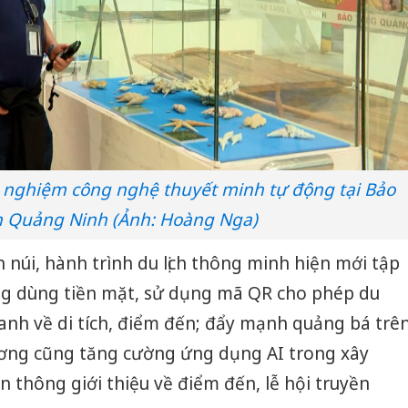
bán yến sào giả
Hưng Yên
Thanh Hóa: Tìm bị
kinh do
hại trong vụ án buôn
giả mạo
bán bình sữa
Adidas, 
Moyuum giả
Cà Mau:
An Giang: Đối tượng
công kh
chủ mưu đường dây
sản phẩ
i nghiệm công nghệ thuyết minh tự động tại Bảo
bán hàng giả tại Phú
bảo vệ 
Quốc ra đầu thú
h Quảng Ninh (Ảnh: Hoàng Nga)
kinh do
 núi, hành trình du lịch thông minh hiện mới tập
g dùng tiền mặt, sử dụng mã QR cho phép du
anh về di tích, điểm đến; đẩy mạnh quảng bá trê
hương cũng tăng cường ứng dụng AI trong xây
n thông giới thiệu về điểm đến, lễ hội truyền