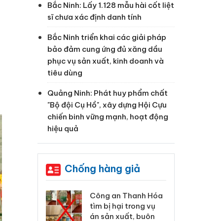
Bắc Ninh: Lấy 1.128 mẫu hài cốt liệt
sĩ chưa xác định danh tính
Bắc Ninh triển khai các giải pháp
bảo đảm cung ứng đủ xăng dầu
phục vụ sản xuất, kinh doanh và
tiêu dùng
Quảng Ninh: Phát huy phẩm chất
"Bộ đội Cụ Hồ", xây dựng Hội Cựu
chiến binh vững mạnh, hoạt động
hiệu quả
Chống hàng giả
xử lý 83 vụ vi
Công an Thanh Hóa
Lào
ương mại
tìm bị hại trong vụ
ph
háng 7
án sản xuất, buôn
tr