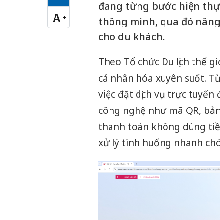
Cỡ chữ vừa
đang từng bước hiện thực
A
+
thông minh, qua đó nâng 
Cỡ chữ lớn
cho du khách.
Theo Tổ chức Du lịch thế gi
cá nhân hóa xuyên suốt. Từ
việc đặt dịch vụ trực tuyến
công nghệ như mã QR, bản 
thanh toán không dùng tiền
xử lý tình huống nhanh chó