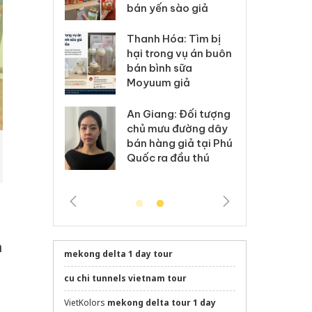
bán yến sào giả
: Xử lý 6 hộ
Hư
Thanh Hóa: Tìm bị
anh bán hàng
ki
hại trong vụ án buôn
 nhãn hiệu
gi
bán bình sữa
Nike
Ad
Moyuum giả
 Tiêu hủy
Cà
An Giang: Đối tượng
ai hàng ngàn
cô
chủ mưu đường dây
m nhập lậu,
sả
bán hàng giả tại Phú
môi trường
bả
Quốc ra đầu thú
anh
ki
n
mekong delta 1 day tour
cu chi tunnels vietnam tour
VietKolors
mekong delta tour 1 day