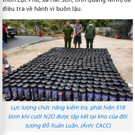
điều tra về hành vi buôn lậu.
Lực lượng chức năng kiểm tra, phát hiện 518
bình khí cười N2O được tập kết tại kho của đối
tượng Đỗ Xuân Luân. (Ảnh: CACC)