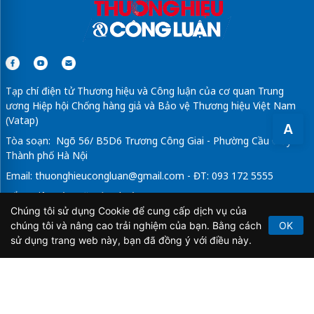
Tạp chí điện tử Thương hiệu và Công luận của cơ quan Trung
ương Hiệp hội Chống hàng giả và Bảo vệ Thương hiệu Việt Nam
(Vatap)
A
Tòa soạn: Ngõ 56/ B5D6 Trương Công Giai - Phường Cầu Giấy -
Thành phố Hà Nội
Email:
thuonghieucongluan@gmail.com
- ĐT: 093 172 5555
Tổng Biên Tập: Vũ Đức Thuận
Chúng tôi sử dụng Cookie để cung cấp dịch vụ của
Giấy phép hoạt động báo chí điện tử số 64/GP-BTTTT do Bộ
chúng tôi và nâng cao trải nghiệm của bạn. Bằng cách
OK
Thông tin và Truyền thông cấp ngày 21/2/2020.
sử dụng trang web này, bạn đã đồng ý với điều này.
Copyright © 2026
TẠP CHÍ THƯƠNG HIỆU & CÔNG