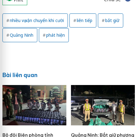
nhiều vụ vận chuyển khi cười
liên tiếp
bắt giữ
Quảng Ninh
phát hiện
Bài liên quan
Bộ đội Biên phòng tỉnh
Quảng Ninh: Bắt giữ phương