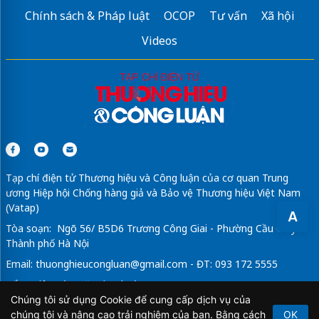
Chính sách & Pháp luật
OCOP
Tư vấn
Xã hội
Videos
Tạp chí điện tử Thương hiệu và Công luận của cơ quan Trung
ương Hiệp hội Chống hàng giả và Bảo vệ Thương hiệu Việt Nam
(Vatap)
A
Tòa soạn: Ngõ 56/ B5D6 Trương Công Giai - Phường Cầu Giấy -
Thành phố Hà Nội
Email:
thuonghieucongluan@gmail.com
- ĐT: 093 172 5555
Tổng Biên Tập: Vũ Đức Thuận
Chúng tôi sử dụng Cookie để cung cấp dịch vụ của
Giấy phép hoạt động báo chí điện tử số 64/GP-BTTTT do Bộ
chúng tôi và nâng cao trải nghiệm của bạn. Bằng cách
OK