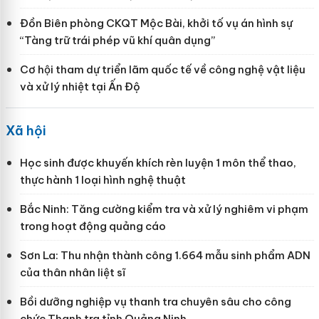
Đồn Biên phòng CKQT Mộc Bài, khởi tố vụ án hình sự
“Tàng trữ trái phép vũ khí quân dụng”
Cơ hội tham dự triển lãm quốc tế về công nghệ vật liệu
và xử lý nhiệt tại Ấn Độ
Xã hội
Học sinh được khuyến khích rèn luyện 1 môn thể thao,
thực hành 1 loại hình nghệ thuật
Bắc Ninh: Tăng cường kiểm tra và xử lý nghiêm vi phạm
trong hoạt động quảng cáo
Sơn La: Thu nhận thành công 1.664 mẫu sinh phẩm ADN
của thân nhân liệt sĩ
Bồi dưỡng nghiệp vụ thanh tra chuyên sâu cho công
chức Thanh tra tỉnh Quảng Ninh