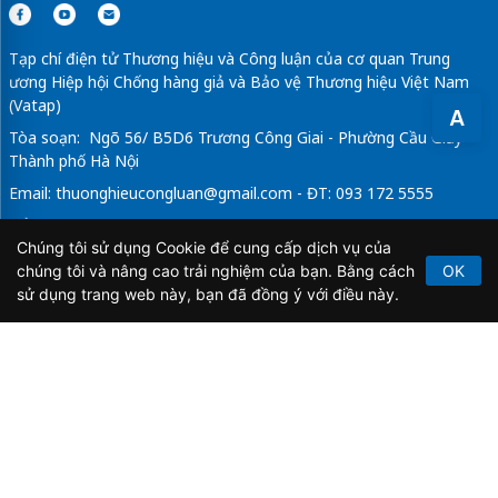
Tạp chí điện tử Thương hiệu và Công luận của cơ quan Trung
ương Hiệp hội Chống hàng giả và Bảo vệ Thương hiệu Việt Nam
(Vatap)
A
Tòa soạn: Ngõ 56/ B5D6 Trương Công Giai - Phường Cầu Giấy -
Thành phố Hà Nội
Email:
thuonghieucongluan@gmail.com
- ĐT: 093 172 5555
Tổng Biên Tập: Vũ Đức Thuận
Chúng tôi sử dụng Cookie để cung cấp dịch vụ của
Giấy phép hoạt động báo chí điện tử số 64/GP-BTTTT do Bộ
chúng tôi và nâng cao trải nghiệm của bạn. Bằng cách
OK
Thông tin và Truyền thông cấp ngày 21/2/2020.
sử dụng trang web này, bạn đã đồng ý với điều này.
Copyright © 2026
TẠP CHÍ THƯƠNG HIỆU & CÔNG
LUẬN
. All Rights Reserved.
Bản quyền thuộc Tạp chí Thương hiệu và Công luận. Cấm
sao chép dưới mọi hình thức nếu không có sự chấp thuận