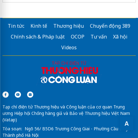
Dịch vụ
lắp máy lạnh âm trần
uy tín tại HCM
Lắp đặt
mái nhôm che nắng tự động
Tin tức
Kinh tế
Thương hiệu
Chuyển động 389
trần nan nhựa giả gỗ
Chính sách & Pháp luật
OCOP
Tư vấn
Xã hội
mái bạt xếp bắc ninh
Videos
Phào cửa sổ bê tông
Mẫu
mái vòm tôn đẹp
Tạp chí điện tử Thương hiệu và Công luận của cơ quan Trung
ương Hiệp hội Chống hàng giả và Bảo vệ Thương hiệu Việt Nam
(Vatap)
A
Tòa soạn: Ngõ 56/ B5D6 Trương Công Giai - Phường Cầu Giấy -
Thành phố Hà Nội