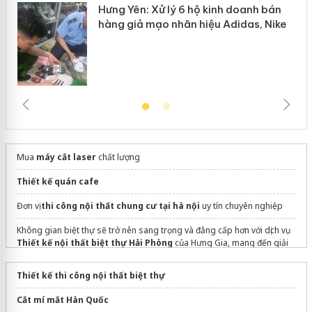
Hưng Yên: Xử lý 6 hộ kinh doanh bán
hàng giả mạo nhãn hiệu Adidas, Nike
Mua
máy cắt laser
chất lượng
Thiết kế quán cafe
Đơn vị
thi công nội thất chung cư tại hà nội
uy tín chuyên nghiệp
Không gian biệt thự sẽ trở nên sang trọng và đẳng cấp hơn với dịch vụ
Thiết kế nội thất biệt thự Hải Phòng
của Hưng Gia, mang đến giải
pháp tối ưu công năng và thể hiện phong cách sống của gia chủ.
Thiết kế thi công nội thất biệt thự
mẫu vách kính văn phòng
Cắt mí mắt Hàn Quốc
Máy đo độ ẩm Sanko MR-200II