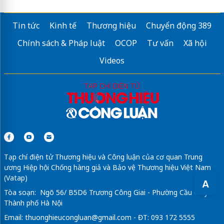
Tin tức
Kinh tế
Thương hiệu
Chuyển động 389
Chính sách & Pháp luật
OCOP
Tư vấn
Xã hội
Videos
Tạp chí điện tử Thương hiệu và Công luận của cơ quan Trung
ương Hiệp hội Chống hàng giả và Bảo vệ Thương hiệu Việt Nam
(Vatap)
A
Tòa soạn: Ngõ 56/ B5D6 Trương Công Giai - Phường Cầu Giấy -
Thành phố Hà Nội
Email:
thuonghieucongluan@gmail.com
- ĐT: 093 172 5555