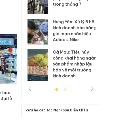
xuất, buôn
trong tháng 7
án
 sào giả
bá
Hưng Yên: Xử lý 6 hộ
óa: Tìm bị
Th
kinh doanh bán hàng
g vụ án buôn
hạ
giả mạo nhãn hiệu
h sữa
bá
Adidas, Nike
 giả
Mo
Cà Mau: Tiêu hủy
g: Đối tượng
An
công khai hàng ngàn
 đường dây
ch
sản phẩm nhập lậu,
 giả tại Phú
bá
bảo vệ môi trường
 đầu thú
Qu
kinh doanh
h hoa”
đại lễ
cứu hộ cao tốc Nghi Sơn Diễn Châu