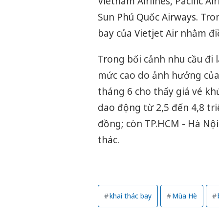
Vietnam Airlines, Pacific Ai
Sun Phú Quốc Airways. Tron
bay của Vietjet Air nhằm đi
Trong bối cảnh nhu cầu đi l
mức cao do ảnh hưởng của c
tháng 6 cho thấy giá vé k
dao động từ 2,5 đến 4,8 tr
đồng; còn TP.HCM - Hà Nội 
thác.
khai thác bay
Mùa Hè