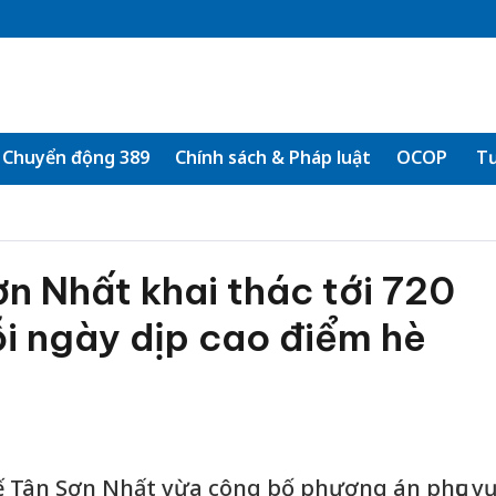
Chuyển động 389
Chính sách & Pháp luật
OCOP
Tư
n Nhất khai thác tới 720
i ngày dịp cao điểm hè
 Tân Sơn Nhất vừa công bố phương án phục vụ