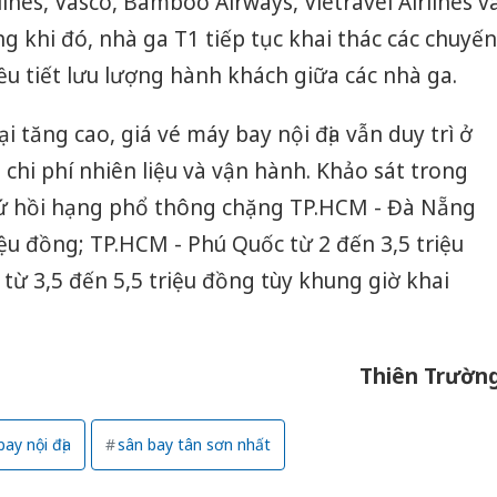
rlines, Vasco, Bamboo Airways, Vietravel Airlines v
g khi đó, nhà ga T1 tiếp tục khai thác các chuyến
ều tiết lưu lượng hành khách giữa các nhà ga.
ại tăng cao, giá vé máy bay nội địa vẫn duy trì ở
hi phí nhiên liệu và vận hành. Khảo sát trong
hứ hồi hạng phổ thông chặng TP.HCM - Đà Nẵng
iệu đồng; TP.HCM - Phú Quốc từ 2 đến 3,5 triệu
từ 3,5 đến 5,5 triệu đồng tùy khung giờ khai
Thiên Trườn
bay nội địa
sân bay tân sơn nhất
Công an
tìm bị h