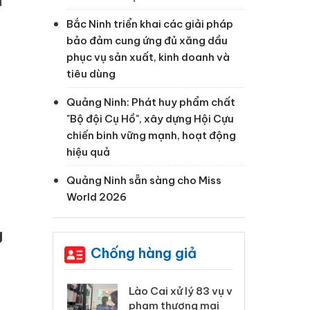
à
Bắc Ninh triển khai các giải pháp
bảo đảm cung ứng đủ xăng dầu
phục vụ sản xuất, kinh doanh và
tiêu dùng
Quảng Ninh: Phát huy phẩm chất
"Bộ đội Cụ Hồ", xây dựng Hội Cựu
chiến binh vững mạnh, hoạt động
hiệu quả
Quảng Ninh sẵn sàng cho Miss
World 2026
g
Chống hàng giả
 Thanh Hóa
Lào Cai xử lý 83 vụ vi
Cô
ại trong vụ
phạm thương mại
tìm