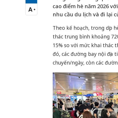
Cỡ chữ vừa
cao điểm hè năm 2026 vớ
A
+
Cỡ chữ lớn
nhu cầu du lịch và đi lại
Theo kế hoạch, trong dịp h
thác trung bình khoảng 72
15% so với mức khai thác 
đó, các đường bay nội địa t
chuyến/ngày, còn các đườn