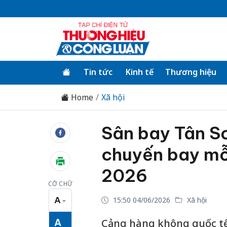
Tin tức
Kinh tế
Thương hiệu
Home
Xã hội
Sân bay Tân Sơ
chuyến bay mỗ
2026
CỠ CHỮ
A
15:50 04/06/2026
Xã hội
−
Cỡ chữ nhỏ
A
Cảng hàng không quốc tế