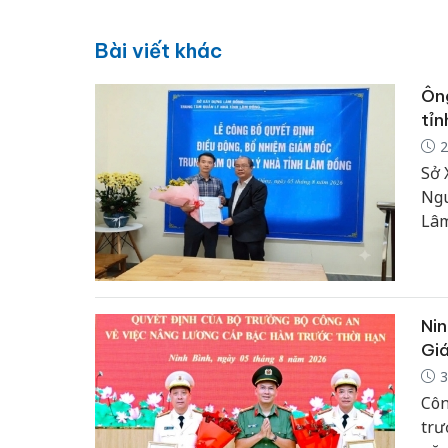
Bài viết khác
Ôn
tỉ
2
Sở 
Ngu
Lâm
đổi
kha
Nin
Giá
3
Côn
trư