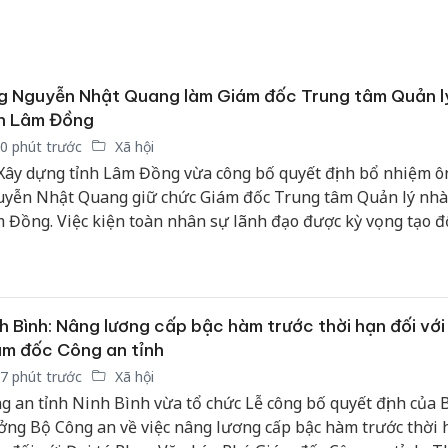
g Nguyễn Nhật Quang làm Giám đốc Trung tâm Quản l
nh Lâm Đồng
0 phút trước
Xã hội
Xây dựng tỉnh Lâm Đồng vừa công bố quyết định bổ nhiệm ô
yễn Nhật Quang giữ chức Giám đốc Trung tâm Quản lý nhà
 Đồng. Việc kiện toàn nhân sự lãnh đạo được kỳ vọng tạo đ
 mới hoạt động của đơn vị, nâng cao hiệu quả quản lý, vận h
i thác quỹ nhà công trên địa bàn.
h Bình: Nâng lương cấp bậc hàm trước thời hạn đối với
m đốc Công an tỉnh
7 phút trước
Xã hội
g an tỉnh Ninh Bình vừa tổ chức Lễ công bố quyết định của 
ởng Bộ Công an về việc nâng lương cấp bậc hàm trước thời 