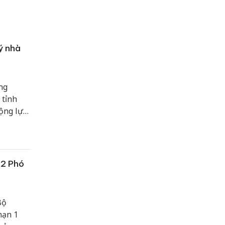
ý nhà
ng
 tỉnh
ộng lực
ành và
 2 Phó
Bộ
hạn 1