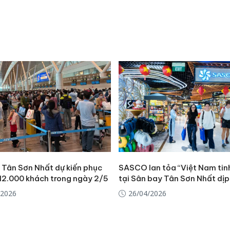
án sản 
bán yến
Thanh H
hại tron
bán bìn
Moyuum
An Gian
chủ mưu
bán hàng
Quốc ra
 Tân Sơn Nhất dự kiến phục
SASCO lan tỏa “Việt Nam tin
112.000 khách trong ngày 2/5
tại Sân bay Tân Sơn Nhất dịp 
/2026
26/04/2026