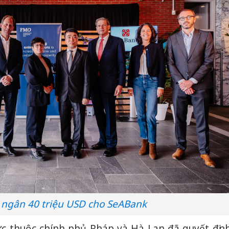
 ngân 40 triệu USD cho SeABank
ức thuộc chính phủ Pháp và Hà Lan đã quyết địn