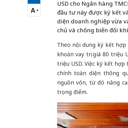
Cỡ chữ vừa
USD cho Ngân hàng TMCP
A
+
đầu tư này được ký kết v
Cỡ chữ lớn
diện doanh nghiệp vừa v
chủ và chống biến đổi khí
Theo nội dung ký kết hợp 
khoản vay trị giá 80 triệ
triệu USD. Việc ký kết hợp
chính toàn diện thông q
nguồn vốn, từ đó nâng ca
trọng điểm.