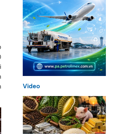
p
0
i
n
Video
h