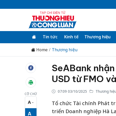
Tin tức
Kinh tế
Thương hiệu
Home
Thương hiệu
SeABank nhận g
USD từ FMO và
07:09 03/10/2025
Thương hiệ
CỠ CHỮ
A
Tổ chức Tài chính Phát t
−
Cỡ chữ nhỏ
triển Doanh nghiệp Hà La
A