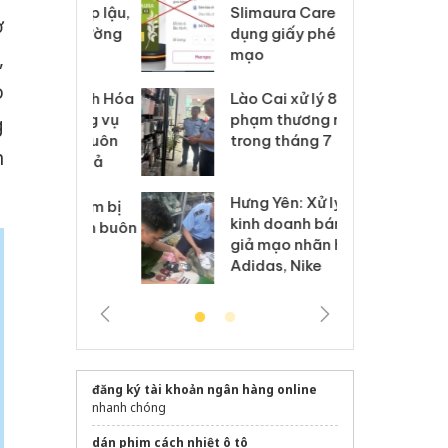
m nhập lậu,
Slimaura Care x3 sử
sả
ợ
môi trường
dụng giấy phép giả
bả
anh
mạo
ki
,
o
 Thanh Hóa
Lào Cai xử lý 83 vụ vi
Cô
ại trong vụ
phạm thương mại
tìm
g
xuất, buôn
trong tháng 7
án
n
 sào giả
bá
Hưng Yên: Xử lý 6 hộ
óa: Tìm bị
Th
kinh doanh bán hàng
g vụ án buôn
hạ
giả mạo nhãn hiệu
h sữa
bá
Adidas, Nike
 giả
Mo
đăng ký tài khoản ngân hàng online
nhanh chóng
dán phim cách nhiệt ô tô