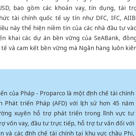
sản phẩ
SD, bao gồm các khoản vay, tín dụng, tài tr
bảo vệ 
kinh do
ức tài chính quốc tế uy tín như DFC, IFC, AIIB
iều này thể hiện niềm tin của các nhà đầu tư và
Công an
tìm bị h
iển khai các dự án bền vững của SeABank, đồn
án sản 
ốc tế và cam kết bền vững mà Ngân hàng luôn kiê
bán yến
Thanh H
hại tron
bán bìn
Moyuum
iển của Pháp - Proparco là một định chế tài chính
n Phát triển Pháp (AFD) với lịch sử hơn 45 năm
ờng xuyên hỗ trợ phát triển trong lĩnh vực tư
ợ vốn vay, đầu tư trực tiếp, hỗ trợ tư vấn đối với
 và các định chế tài chính tại khu vực châu Phi,