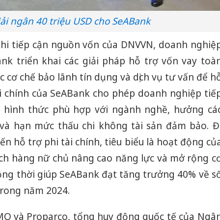
iải ngân 40 triệu USD cho SeABank
khi tiếp cận nguồn vốn của DNVVN, doanh nghiệ
k triển khai các giải pháp hỗ trợ vốn vay toà
ác cơ chế bảo lãnh tín dụng và dịch vụ tư vấn để h
tài chính của SeABank cho phép doanh nghiệp tiế
 hình thức phù hợp với ngành nghề, hưởng cá
t và hạn mức thấu chi không tài sản đảm bảo. Đ
ến hỗ trợ phi tài chính, tiêu biểu là hoạt động củ
ch hàng nữ chủ nâng cao năng lực và mở rộng c
đồng thời giúp SeABank đạt tăng trưởng 40% về s
trong năm 2024.
Cà Mau:
MO và Proparco, tổng huy động quốc tế của Ngâ
công kh