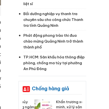
liệt sĩ
Bồi dưỡng nghiệp vụ thanh tra
chuyên sâu cho công chức Thanh
p
tra tỉnh Quảng Ninh
n
Phát động phong trào thi đua
ỗ
chào mừng Quảng Ninh trở thành
p
thành phố
c
TP.HCM: Sân khấu hóa thông điệp
i
phòng, chống ma túy tại phường
An Phú Đông
a
ơ
ố
Chống hàng giả
 Tiêu hủy
Khẩn trương xác
Cà
n
ai hàng ngàn
minh, xử lý sản phẩm
cô