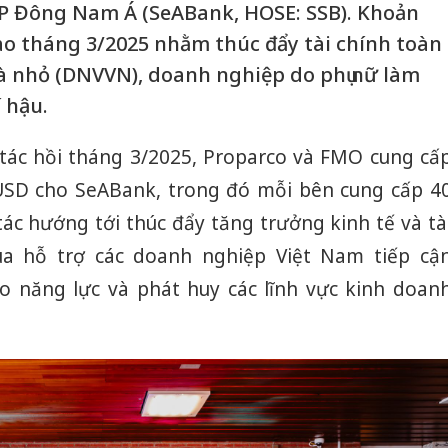
 Đông Nam Á (SeABank, HOSE: SSB). Khoản
ào tháng 3/2025 nhằm thúc đẩy tài chính toàn
à nhỏ (DNVVN), doanh nghiệp do phụ nữ làm
 hậu.
tác hồi tháng 3/2025, Proparco và FMO cung cấ
u USD cho SeABank, trong đó mỗi bên cung cấp 4
 tác hướng tới thúc đẩy tăng trưởng kinh tế và tà
ua hỗ trợ các doanh nghiệp Việt Nam tiếp cậ
o năng lực và phát huy các lĩnh vực kinh doan