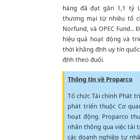
hàng đã đạt gần 1,1 tỷ U
thương mại từ nhiều tổ ch
Norfund, và OPEC Fund... Đ
hiệu quả hoạt động và tr
thời khẳng định uy tín qu
định theo đuổi.
Thông tin về Proparco
Tổ chức Tài chính Phát tr
phát triển thuộc Cơ qua
hoạt động. Proparco thư
nhân thông qua việc tài tr
các doanh nghiệp tư nhân