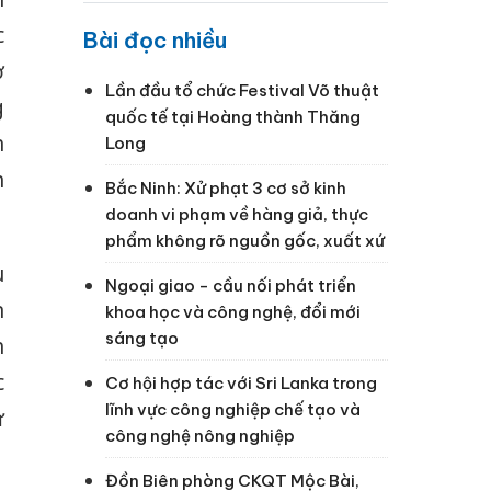
c
Bài đọc nhiều
ở
Lần đầu tổ chức Festival Võ thuật
g
quốc tế tại Hoàng thành Thăng
h
Long
h
Bắc Ninh: Xử phạt 3 cơ sở kinh
doanh vi phạm về hàng giả, thực
phẩm không rõ nguồn gốc, xuất xứ
u
Ngoại giao - cầu nối phát triển
n
khoa học và công nghệ, đổi mới
sáng tạo
h
c
Cơ hội hợp tác với Sri Lanka trong
lĩnh vực công nghiệp chế tạo và
ư
công nghệ nông nghiệp
Đồn Biên phòng CKQT Mộc Bài,