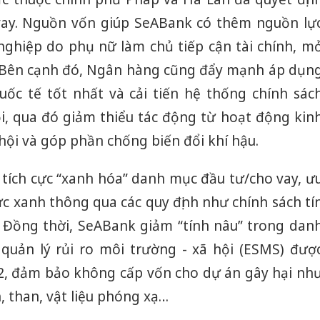
vay. Nguồn vốn giúp SeABank có thêm nguồn lự
ghiệp do phụ nữ làm chủ tiếp cận tài chính, m
. Bên cạnh đó, Ngân hàng cũng đẩy mạnh áp dụn
quốc tế tốt nhất và cải tiến hệ thống chính sác
ội, qua đó giảm thiểu tác động từ hoạt động kin
hội và góp phần chống biến đổi khí hậu.
 tích cực “xanh hóa” danh mục đầu tư/cho vay, ư
vực xanh thông qua các quy định như chính sách tí
 Đồng thời, SeABank giảm “tính nâu” trong dan
uản lý rủi ro môi trường - xã hội (ESMS) đượ
22, đảm bảo không cấp vốn cho dự án gây hại nh
, than, vật liệu phóng xạ…