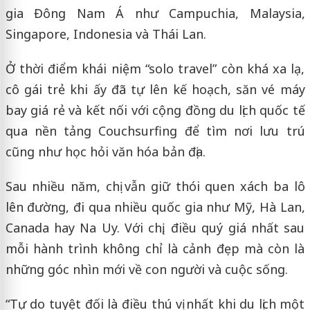
gia Đông Nam Á như Campuchia, Malaysia,
Singapore, Indonesia và Thái Lan.
Ở thời điểm khái niệm “solo travel” còn khá xa lạ,
cô gái trẻ khi ấy đã tự lên kế hoạch, săn vé máy
bay giá rẻ và kết nối với cộng đồng du lịch quốc tế
qua nền tảng Couchsurfing để tìm nơi lưu trú
cũng như học hỏi văn hóa bản địa.
Sau nhiều năm, chị vẫn giữ thói quen xách ba lô
lên đường, đi qua nhiều quốc gia như Mỹ, Hà Lan,
Canada hay Na Uy. Với chị, điều quý giá nhất sau
mỗi hành trình không chỉ là cảnh đẹp mà còn là
những góc nhìn mới về con người và cuộc sống.
“Tự do tuyệt đối là điều thú vị nhất khi du lịch một