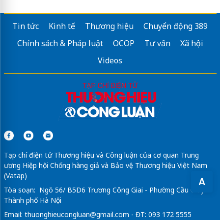
Tin tức
Kinh tế
Thương hiệu
Chuyển động 389
Chính sách & Pháp luật
OCOP
Tư vấn
Xã hội
Videos
Tạp chí điện tử Thương hiệu và Công luận của cơ quan Trung
ương Hiệp hội Chống hàng giả và Bảo vệ Thương hiệu Việt Nam
(Vatap)
A
Tòa soạn: Ngõ 56/ B5D6 Trương Công Giai - Phường Cầu Giấy -
Thành phố Hà Nội
Email:
thuonghieucongluan@gmail.com
- ĐT: 093 172 5555