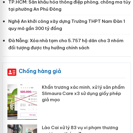
TP.HCM: Sân khấu hóa thông điệp phòng, chống ma túy
tại phường An Phú Đông
Nghệ An khởi công xây dựng Trường THPT Nam Đàn 1
quy mô gần 300 tỷ đồng
Đà Nẵng: Xóa nhà tạm cho 5.757 hộ dân cho 3 nhóm
đối tượng được thụ hưởng chính sách
Chống hàng giả
ản
Khẩn trương xác minh, xử lý sản phẩm
Slimaura Care x3 sử dụng giấy phép
giả mạo
 án
Lào Cai xử lý 83 vụ vi phạm thương
n