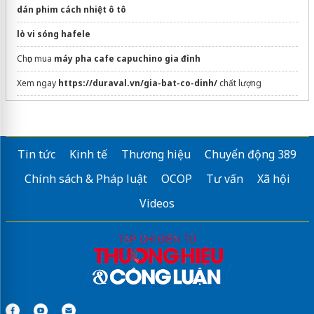
dán phim cách nhiệt ô tô
lò vi sóng hafele
Chọn mua
máy pha cafe capuchino gia đình
Xem ngay
https://duraval.vn/gia-bat-co-dinh/
chất lượng
Sửa máy rửa bát bosch
Hệ thống thức ăn nhanh
torki food
Tin tức
Kinh tế
Thương hiệu
Chuyển động 389
Chuyên
Kính ốp bếp
chuẩn nhà máy VSG
Chính sách & Pháp luật
OCOP
Tư vấn
Xã hội
Sửa bếp từ Junger
Toàn quốc
Videos
sửa bếp từ frico
Bếp á 4 họng