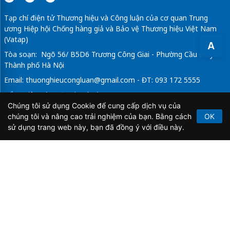
Tạp chí điện tử Thương hiệu và Công luận của cơ quan Trung
ương Hiệp hội Chống hàng giả và Bảo vệ Thương hiệu Việt Nam
(Vatap)
A
Tòa soạn: Ngõ 56/ B5D6 Trương Công Giai - Phường Cầu Giấy -
Thành phố Hà Nội
Email:
thuonghieucongluan@gmail.com
- ĐT: 093 172 5555
Tổng Biên Tập: Vũ Đức Thuận
Chúng tôi sử dụng Cookie để cung cấp dịch vụ của
Giấy phép hoạt động báo chí điện tử số 64/GP-BTTTT do Bộ
chúng tôi và nâng cao trải nghiệm của bạn. Bằng cách
OK
Thông tin và Truyền thông cấp ngày 21/2/2020.
sử dụng trang web này, bạn đã đồng ý với điều này.
Copyright © 2026
TẠP CHÍ THƯƠNG HIỆU & CÔNG
LUẬN
. All Rights Reserved.
Bản quyền thuộc Tạp chí Thương hiệu và Công luận. Cấm
sao chép dưới mọi hình thức nếu không có sự chấp thuận
bằng văn bản.