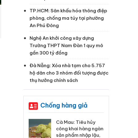
TP.HCM: Sân khấu hóa thông điệp
phòng, chống ma túy tại phường
An Phú Đông
Nghệ An khởi công xây dựng
Trường THPT Nam Đàn 1 quy mô
gần 300 tỷ đồng
Đà Nẵng: Xóa nhà tạm cho 5.757
hộ dân cho 3 nhóm đối tượng được
thụ hưởng chính sách
Chống hàng giả
 Tiêu hủy
Khẩn trương xác
Cà
u
ai hàng ngàn
minh, xử lý sản phẩm
cô
m nhập lậu,
Slimaura Care x3 sử
sả