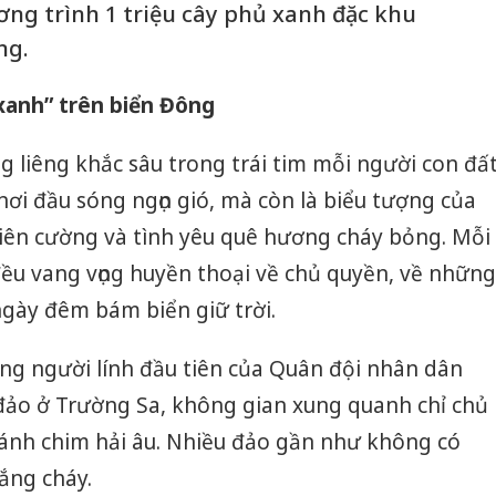
ng trình 1 triệu cây phủ xanh đặc khu
ng.
 xanh” trên biển Đông
g liêng khắc sâu trong trái tim mỗi người con đấ
ộ nơi đầu sóng ngọn gió, mà còn là biểu tượng của
 kiên cường và tình yêu quê hương cháy bỏng. Mỗi
 đều vang vọng huyền thoại về chủ quyền, về những
ngày đêm bám biển giữ trời.
ng người lính đầu tiên của Quân đội nhân dân
 đảo ở Trường Sa, không gian xung quanh chỉ chủ
cánh chim hải âu. Nhiều đảo gần như không có
ắng cháy.