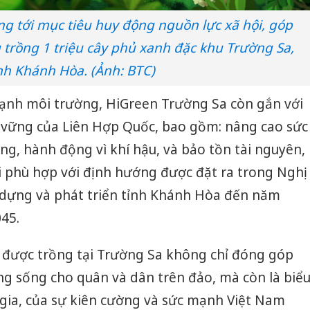
g tới mục tiêu huy động nguồn lực xã hội, góp
 trồng 1 triệu cây phủ xanh đặc khu Trường Sa,
nh Khánh Hòa. (Ảnh: BTC)
cạnh môi trường, HiGreen Trường Sa còn gắn với
n vững của Liên Hợp Quốc, bao gồm: nâng cao sức
ng, hành động vì khí hậu, và bảo tồn tài nguyên,
i phù hợp với định hướng được đặt ra trong Nghị
dựng và phát triển tỉnh Khánh Hòa đến năm
45.
h được trồng tại Trường Sa không chỉ đóng góp
Cà Mau:
ờng sống cho quân và dân trên đảo, mà còn là biể
công kh
gia, của sự kiên cường và sức mạnh Việt Nam
sản phẩ