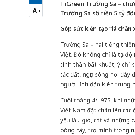
Cỡ chữ vừa
HiGreen Trường Sa – chươ
A
+
Trường Sa số tiền 5 tỷ đồ
Cỡ chữ lớn
Góp sức kiến tạo “lá chắn
Trường Sa – hai tiếng thiên
Việt. Đó không chỉ là tọa đ
tinh thần bất khuất, ý chí
tấc đất, ngọn sóng nơi đây
người lính đảo kiên trung 
Cuối tháng 4/1975, khi nhữ
Việt Nam đặt chân lên các
yếu là… gió, cát và những 
bóng cây, trơ mình trong n