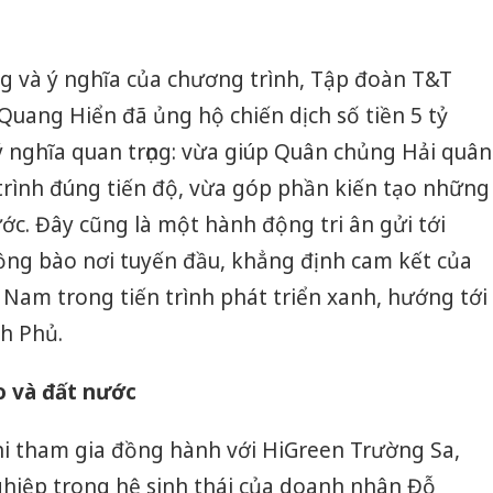
bảo vệ 
kinh do
ng và ý nghĩa của chương trình, Tập đoàn T&T
Công an
tìm bị h
uang Hiển đã ủng hộ chiến dịch số tiền 5 tỷ
án sản 
 nghĩa quan trọng: vừa giúp Quân chủng Hải quân
bán yến
 trình đúng tiến độ, vừa góp phần kiến tạo những
Thanh H
ước. Đây cũng là một hành động tri ân gửi tới
hại tron
bán bìn
ồng bào nơi tuyến đầu, khẳng định cam kết của
Moyuum
Nam trong tiến trình phát triển xanh, hướng tới
h Phủ.
o và đất nước
hi tham gia đồng hành với HiGreen Trường Sa,
hiệp trong hệ sinh thái của doanh nhân Đỗ