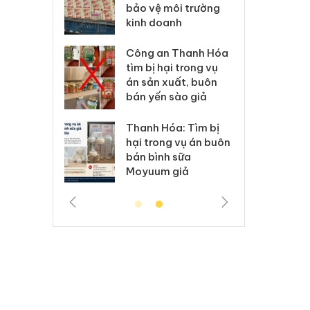
môi trường
dụng giấy phép giả
bả
anh
mạo
ki
 Thanh Hóa
Lào Cai xử lý 83 vụ vi
Cô
ại trong vụ
phạm thương mại
tìm
xuất, buôn
trong tháng 7
án
 sào giả
bá
Hưng Yên: Xử lý 6 hộ
óa: Tìm bị
Th
kinh doanh bán hàng
g vụ án buôn
hạ
giả mạo nhãn hiệu
h sữa
bá
Adidas, Nike
 giả
Mo