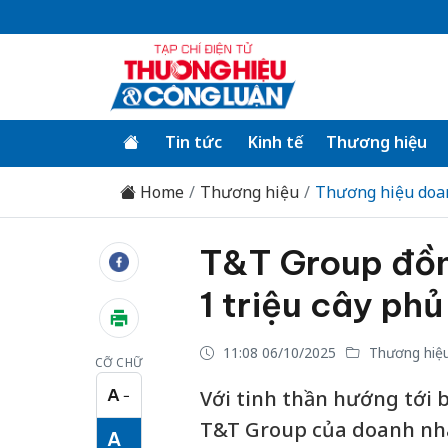
Tin tức
Kinh tế
Thương hiệu
Home
Thương hiệu
Thương hiệu doa
T&T Group đồn
1 triệu cây ph
11:08 06/10/2025
Thương hiệu
CỠ CHỮ
A
Với tinh thần hướng tới 
−
Cỡ chữ nhỏ
T&T Group của doanh nhâ
A