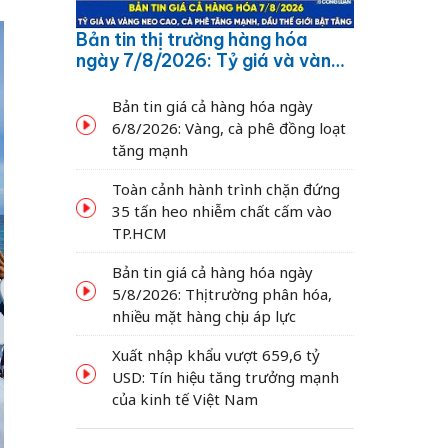
Bản tin thị trường hàng hóa
ngày 7/8/2026: Tỷ giá và vàng
neo cao, cà phê tăng mạnh,
dầu thế giới bật tăng
Bản tin giá cả hàng hóa ngày
6/8/2026: Vàng, cà phê đồng loạt
tăng mạnh
Toàn cảnh hành trình chặn đứng
35 tấn heo nhiễm chất cấm vào
TP.HCM
Bản tin giá cả hàng hóa ngày
5/8/2026: Thị trường phân hóa,
nhiều mặt hàng chịu áp lực
Xuất nhập khẩu vượt 659,6 tỷ
USD: Tín hiệu tăng trưởng mạnh
của kinh tế Việt Nam