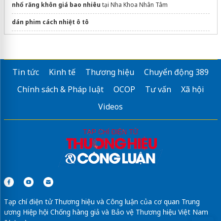
nhổ răng khôn giá bao nhiêu
tại Nha Khoa Nhân Tâm
dán phim cách nhiệt ô tô
viêm tủy răng
Điều trị
viêm mũi dị ứng
dứt điểm, không tái phát
Tin tức
Kinh tế
Thương hiệu
Chuyển động 389
Cách chữa gai khớp gối
hiệu quả
Chính sách & Pháp luật
OCOP
Tư vấn
Xã hội
Sửa máy rửa bát bosch
Videos
iteracare việt nam
Tạp chí điện tử Thương hiệu và Công luận của cơ quan Trung
ương Hiệp hội Chống hàng giả và Bảo vệ Thương hiệu Việt Nam