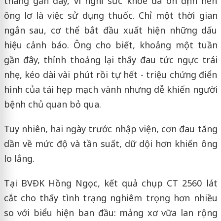
tháng gần đây, vì nghĩ sức khỏe đã ổn định nên
ông lơ là việc sử dụng thuốc. Chỉ một thời gian
ngắn sau, cơ thể bắt đầu xuất hiện những dấu
hiệu cảnh báo. Ông cho biết, khoảng một tuần
gần đây, thỉnh thoảng lại thấy đau tức ngực trái
nhẹ, kéo dài vài phút rồi tự hết - triệu chứng điển
hình của tái hẹp mạch vành nhưng dễ khiến người
bệnh chủ quan bỏ qua.
Tuy nhiên, hai ngày trước nhập viện, cơn đau tăng
dần về mức độ và tần suất, dữ dội hơn khiến ông
lo lắng.
Tại BVĐK Hồng Ngọc, kết quả chụp CT 2560 lát
cắt cho thấy tình trạng nghiêm trọng hơn nhiều
so với biểu hiện ban đầu: mảng xơ vữa lan rộng