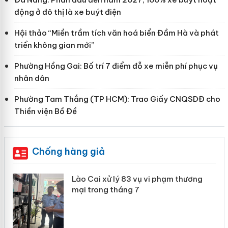
động ở đô thị là xe buýt điện
Hội thảo “Miền trầm tích văn hoá biển Đầm Hà và phát
triển không gian mới”
Phường Hồng Gai: Bố trí 7 điểm đỗ xe miễn phí phục vụ
nhân dân
Phường Tam Thắng (TP HCM): Trao Giấy CNQSDĐ cho
Thiền viện Bồ Đề
Chống hàng giả
 án
Lào Cai xử lý 83 vụ vi phạm thương
mại trong tháng 7
n