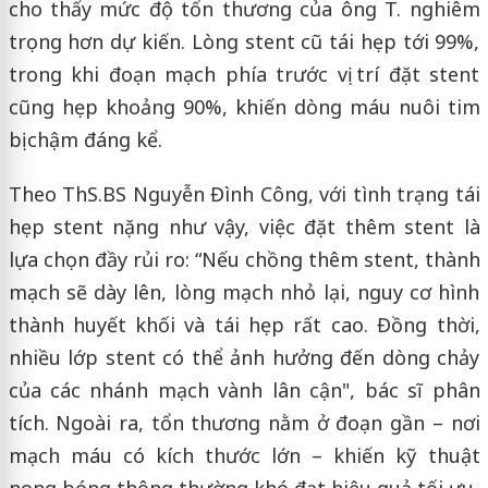
cho thấy mức độ tổn thương của ông T. nghiêm
trọng hơn dự kiến. Lòng stent cũ tái hẹp tới 99%,
trong khi đoạn mạch phía trước vị trí đặt stent
cũng hẹp khoảng 90%, khiến dòng máu nuôi tim
bị chậm đáng kể.
Theo ThS.BS Nguyễn Đình Công, với tình trạng tái
hẹp stent nặng như vậy, việc đặt thêm stent là
lựa chọn đầy rủi ro: “Nếu chồng thêm stent, thành
mạch sẽ dày lên, lòng mạch nhỏ lại, nguy cơ hình
thành huyết khối và tái hẹp rất cao. Đồng thời,
nhiều lớp stent có thể ảnh hưởng đến dòng chảy
của các nhánh mạch vành lân cận", bác sĩ phân
tích. Ngoài ra, tổn thương nằm ở đoạn gần – nơi
mạch máu có kích thước lớn – khiến kỹ thuật
nong bóng thông thường khó đạt hiệu quả tối ưu.