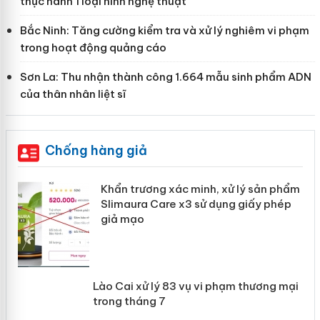
thực hành 1 loại hình nghệ thuật
Bắc Ninh: Tăng cường kiểm tra và xử lý nghiêm vi phạm
trong hoạt động quảng cáo
Sơn La: Thu nhận thành công 1.664 mẫu sinh phẩm ADN
của thân nhân liệt sĩ
Chống hàng giả
ản
Khẩn trương xác minh, xử lý sản phẩm
Slimaura Care x3 sử dụng giấy phép
giả mạo
 án
Lào Cai xử lý 83 vụ vi phạm thương
n
mại trong tháng 7