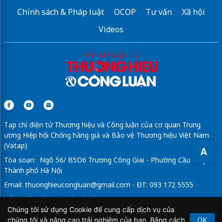
Chính sách & Pháp luật
OCOP
Tư vấn
Xã hội
Videos
Tạp chí điện tử Thương hiệu và Công luận của cơ quan Trung
ương Hiệp hội Chống hàng giả và Bảo vệ Thương hiệu Việt Nam
(Vatap)
A
Tòa soạn: Ngõ 56/ B5D6 Trương Công Giai - Phường Cầu Giấy -
Thành phố Hà Nội
Email:
thuonghieucongluan@gmail.com
- ĐT: 093 172 5555
Tổng Biên Tập: Vũ Đức Thuận
Chúng tôi sử dụng Cookie để cung cấp dịch vụ của
Giấy phép hoạt động báo chí điện tử số 64/GP-BTTTT do Bộ
chúng tôi và nâng cao trải nghiệm của bạn. Bằng cách
OK