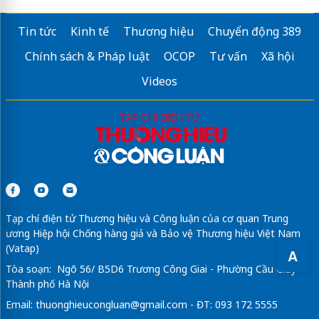
Tin tức
Kinh tế
Thương hiệu
Chuyển động 389
Chính sách & Pháp luật
OCOP
Tư vấn
Xã hội
Videos
Tạp chí điện tử Thương hiệu và Công luận của cơ quan Trung
ương Hiệp hội Chống hàng giả và Bảo vệ Thương hiệu Việt Nam
(Vatap)
A
Tòa soạn: Ngõ 56/ B5D6 Trương Công Giai - Phường Cầu Giấy -
Thành phố Hà Nội
Email:
thuonghieucongluan@gmail.com
- ĐT: 093 172 5555