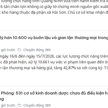
 lượng chức năng tỉnh Quảng Ninh vừa tiến hành kiểm tra v
 6 tấn chân lợn không có giấy tờ chứng minh nguồn gốc xuất
 kho hàng thuộc địa phận xã Hải Sơn. Chủ cơ sở khai nhận 
ẩn bị đưa số thực phẩm trôi nổi này ra thị trường tiêu thụ.
lý hơn 10.600 vụ buôn lậu và gian lận thương mại tron
 giờ trước
Chuyển động 389
ngày 16/6 đến ngày 15/7/2026, các lực lượng chức năng trên
c đã phát hiện, xử lý 10.661 vụ việc vi phạm liên quan đến b
n lận thương mại và hàng giả, tăng 42,87% so với cùng kỳ. T
n thu nộp ngân sách nhà nước đạt hơn 2.283 tỷ đồng. Các cơ
c năng đã khởi tố hình sự 142 vụ án với 239 đối tượng vi p
 Phòng: 531 cơ sở kinh doanh dược chưa đủ điều kiện 
ng
 giờ trước
Chuyển động 389