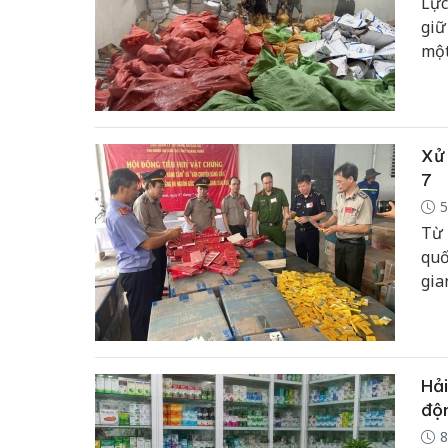
Lực
giữ
một
chu
Xử 
7
5
Từ 
quố
gia
tiề
chứ
Hải
độ
8