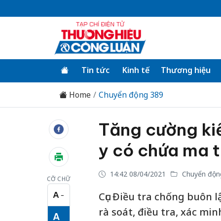
Tin tức
Kinh tế
Thương hiệu
Home
Chuyển động 389
Tăng cường ki
y có chứa ma t
14:42 08/04/2021
Chuyển độn
CỠ CHỮ
A
Cục Điều tra chống buôn 
−
Cỡ chữ nhỏ
rà soát, điều tra, xác m
A