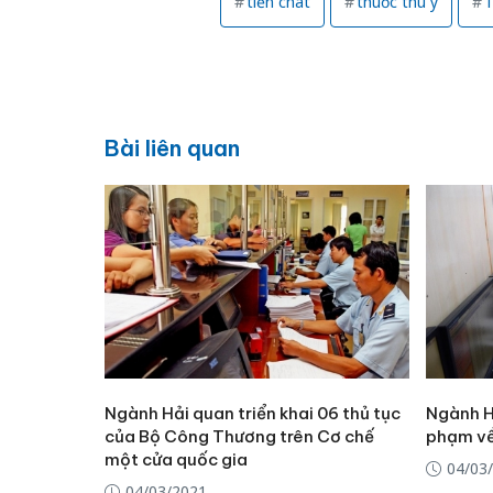
tiền chât
thuốc thú y
T
Bài liên quan
Ngành Hải quan triển khai 06 thủ tục
Ngành Hả
của Bộ Công Thương trên Cơ chế
phạm về
một cửa quốc gia
04/03
04/03/2021