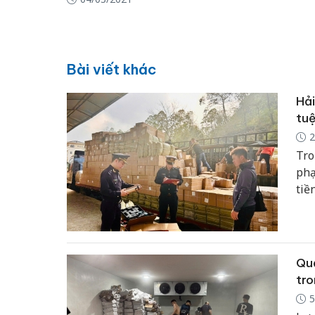
Bài viết khác
Hải
tuệ
2
Tro
phạ
tiề
san
Quả
tro
5