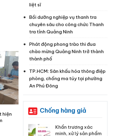
liệt sĩ
Bồi dưỡng nghiệp vụ thanh tra
chuyên sâu cho công chức Thanh
tra tỉnh Quảng Ninh
Phát động phong trào thi đua
chào mừng Quảng Ninh trở thành
thành phố
TP.HCM: Sân khấu hóa thông điệp
phòng, chống ma túy tại phường
An Phú Đông
Chống hàng giả
t hiện
ạm
 Tiêu hủy
Khẩn trương xác
Cà
ai hàng ngàn
minh, xử lý sản phẩm
cô