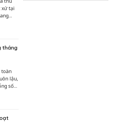
à thu
 xứ tại
đang
g tháng
 toàn
uôn lậu,
ổng số
 quan
hạm.
hoạt