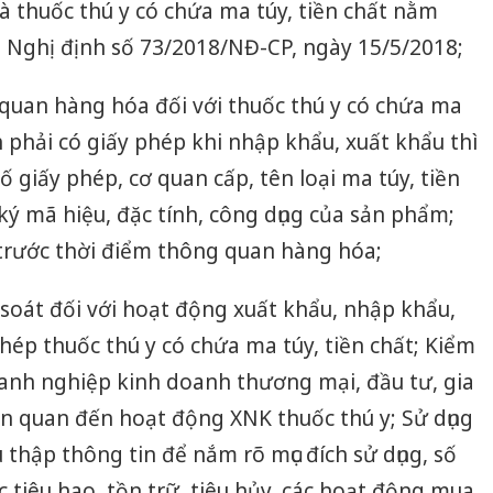
à thuốc thú y có chứa ma túy, tiền chất nằm
i Nghị định số 73/2018/NĐ-CP, ngày 15/5/2018;
g quan hàng hóa đối với thuốc thú y có chứa ma
h phải có giấy phép khi nhập khẩu, xuất khẩu thì
số giấy phép, cơ quan cấp, tên loại ma túy, tiền
ký mã hiệu, đặc tính, công dụng của sản phẩm;
 trước thời điểm thông quan hàng hóa;
soát đối với hoạt động xuất khẩu, nhập khẩu,
hép thuốc thú y có chứa ma túy, tiền chất; Kiểm
doanh nghiệp kinh doanh thương mại, đầu tư, gia
ên quan đến hoạt động XNK thuốc thú y; Sử dụng
u thập thông tin để nắm rõ mục đích sử dụng, số
 tiêu hao, tồn trữ, tiêu hủy, các hoạt động mua