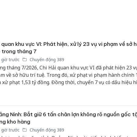
sản phẩ
bảo vệ 
kinh do
Công an
tìm bị h
án sản 
 quan khu vực VI: Phát hiện, xử lý 23 vụ vi phạm về sở h
bán yến
 trong tháng 7
 giờ trước
Chuyển động 389
Thanh H
ng tháng 7/2026, Chi Hải quan khu vực VI đã phát hiện 23 vụ
hại tron
m về sở hữu trí tuệ. Trong đó, xử phạt vi phạm hành chính 1
bán bìn
n xử phạt 1,53 tỷ đồng. Đồng thời, chuyển 7 vụ có dấu hiệu h
Moyuum
g cơ quan công an với tổng trị giá hàng hóa vi phạm 6,74 tỷ 
ng Ninh: Bắt giữ 6 tấn chân lợn không rõ nguồn gốc t
ng kho hàng
 giờ trước
Chuyển động 389