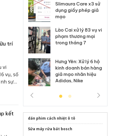
m nhập lậu,
Slimaura Care x3 sử
sả
môi trường
dụng giấy phép giả
bả
anh
mạo
ki
 Thanh Hóa
Lào Cai xử lý 83 vụ vi
Cô
ại trong vụ
phạm thương mại
tìm
xuất, buôn
trong tháng 7
án
ữu trí
 sào giả
bá
Hưng Yên: Xử lý 6 hộ
óa: Tìm bị
Th
 vi
kinh doanh bán hàng
g vụ án buôn
hạ
6 vụ, số
giả mạo nhãn hiệu
h sữa
bá
Adidas, Nike
ình sự
 giả
Mo
đồng.
ập kết
dán phim cách nhiệt ô tô
Sửa máy rửa bát bosch