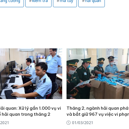
ăng cường
kiểm tra
ma túy
hải quan
i quan: Xử lý gần 1.000 vụ vi
Tháng 2, ngành hải quan phá
 hải quan trong tháng 2
và bắt giữ 967 vụ việc vi ph
Cà Mau:
/2021
01/03/2021
công kh