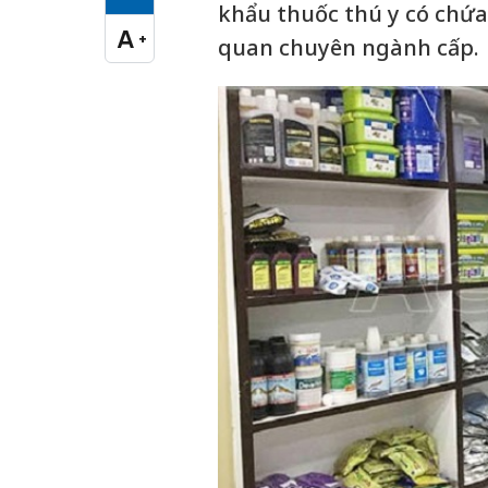
Cỡ chữ vừa
khẩu thuốc thú y có chứ
A
+
quan chuyên ngành cấp.
Cỡ chữ lớn