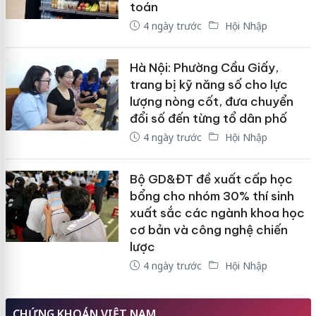
toán
4 ngày trước
Hội Nhập
Hà Nội: Phường Cầu Giấy,
trang bị kỹ năng số cho lực
lượng nòng cốt, đưa chuyển
đổi số đến từng tổ dân phố
4 ngày trước
Hội Nhập
Bộ GD&ĐT đề xuất cấp học
bổng cho nhóm 30% thí sinh
xuất sắc các ngành khoa học
cơ bản và công nghệ chiến
lược
4 ngày trước
Hội Nhập
CHỨNG KHOÁN VIỆT NAM