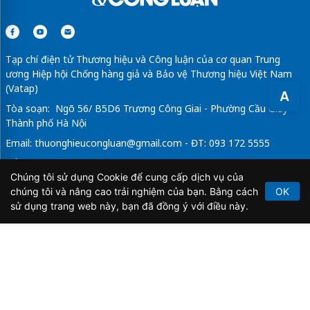
Tạp chí điện tử Thương hiệu và Công luận của cơ quan Trung
ương Hiệp hội Chống hàng giả và Bảo vệ Thương hiệu Việt Nam
(Vatap)
A
Tòa soạn: Ngõ 56/ B5D6 Trương Công Giai - Phường Cầu Giấy -
Thành phố Hà Nội
Email:
thuonghieucongluan@gmail.com
- ĐT: 093 172 5555
Tổng Biên Tập: Vũ Đức Thuận
Chúng tôi sử dụng Cookie để cung cấp dịch vụ của
Giấy phép hoạt động báo chí điện tử số 64/GP-BTTTT do Bộ
chúng tôi và nâng cao trải nghiệm của bạn. Bằng cách
OK
Thông tin và Truyền thông cấp ngày 21/2/2020.
sử dụng trang web này, bạn đã đồng ý với điều này.
Copyright © 2026
TẠP CHÍ THƯƠNG HIỆU & CÔNG
LUẬN
. All Rights Reserved.
Bản quyền thuộc Tạp chí Thương hiệu và Công luận. Cấm