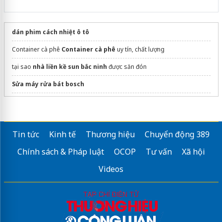
dán phim cách nhiệt ô tô
Container cà phê
Container cà phê
uy tín, chất lượng
tại sao
nhà liền kề sun bắc ninh
được săn đón
Sửa máy rửa bát bosch
Dịch vụ đóng
Thùng Gỗ
Hồ Chí Minh
Tin tức
Kinh tế
Thương hiệu
Chuyển động 389
Chính sách & Pháp luật
OCOP
Tư vấn
Xã hội
Videos