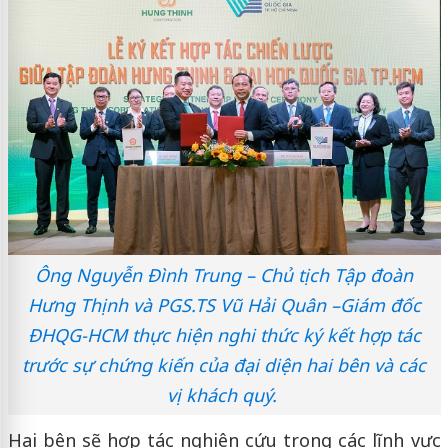
Ông Nguyễn Đình Trung – Chủ tịch Tập đoàn
Hưng Thịnh và PGS.TS Vũ Hải Quân –Giám đốc
ĐHQG-HCM thực hiện nghi thức ký kết hợp tác
trước sự chứng kiến của đại diện hai bên và các
vị khách quý.
Hai bên sẽ hợp tác nghiên cứu trong các lĩnh vực