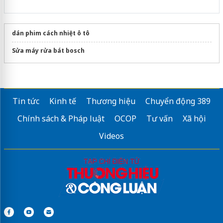
dán phim cách nhiệt ô tô
Sửa máy rửa bát bosch
Tin tức
Kinh tế
Thương hiệu
Chuyển động 389
Chính sách & Pháp luật
OCOP
Tư vấn
Xã hội
Videos