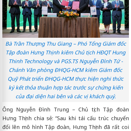
Bà Trần Thượng Thu Giang – Phó Tổng Giám đốc
Tập đoàn Hưng Thịnh kiêm Chủ tịch HĐQT Hung
Thinh Technology và PGS.TS Nguyễn Đình Tứ -
Chánh Văn phòng ĐHQG-HCM kiêm Giám đốc
Quỹ Phát triển ĐHQG-HCM thực hiện nghi thức
ký kết thỏa thuận hợp tác trước sự chứng kiến
của đại diện hai bên và các vị khách quý.
Ông Nguyễn Đình Trung – Chủ tịch Tập đoàn
Hưng Thịnh chia sẻ: “Sau khi tái cấu trúc chuyển
đổi lên mô hình Tập đoàn, Hưng Thịnh đã rất coi