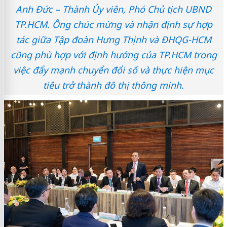
Anh Đức – Thành Ủy viên, Phó Chủ tịch UBND
TP.HCM. Ông chúc mừng và nhận định sự hợp
tác giữa Tập đoàn Hưng Thịnh và ĐHQG-HCM
cũng phù hợp với định hướng của TP.HCM trong
việc đẩy mạnh chuyển đổi số và thực hiện mục
tiêu trở thành đô thị thông minh.