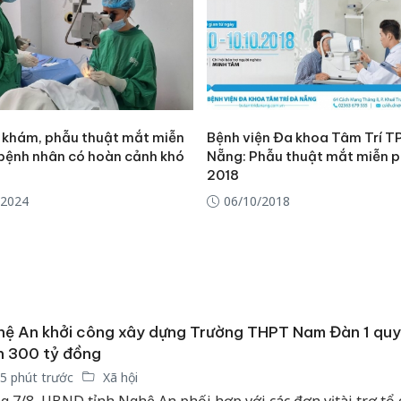
 khám, phẫu thuật mắt miễn
Bệnh viện Đa khoa Tâm Trí T
 bệnh nhân có hoàn cảnh khó
Nẵng: Phẫu thuật mắt miễn 
2018
/2024
06/10/2018
ệ An khởi công xây dựng Trường THPT Nam Đàn 1 qu
n 300 tỷ đồng
5 phút trước
Xã hội
g 7/8, UBND tỉnh Nghệ An phối hợp với các đơn vị tài trợ tổ