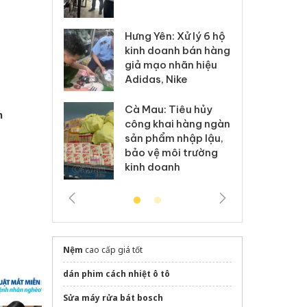
 sào giả
bá
Hưng Yên: Xử lý 6 hộ
óa: Tìm bị
Th
kinh doanh bán hàng
g vụ án buôn
hạ
giả mạo nhãn hiệu
h sữa
bá
Adidas, Nike
 giả
Mo
Cà Mau: Tiêu hủy
g: Đối tượng
An
n
công khai hàng ngàn
 đường dây
ch
sản phẩm nhập lậu,
 giả tại Phú
bá
bảo vệ môi trường
 đầu thú
Qu
kinh doanh
Nệm
cao cấp giá tốt
dán phim cách nhiệt ô tô
Sửa máy rửa bát bosch