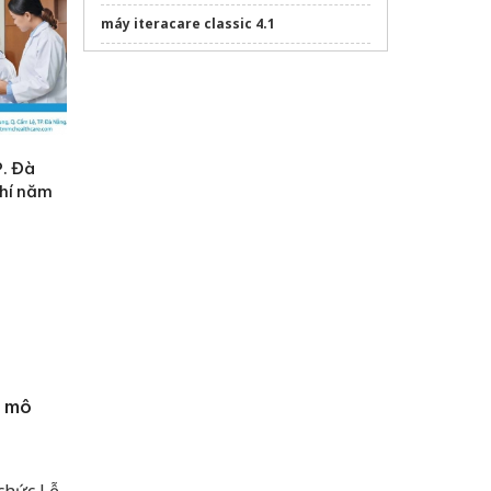
máy iteracare classic 4.1
Máy massage chân cho người giãn
tĩnh mạch
P. Đà
phí năm
y mô
 chức Lễ