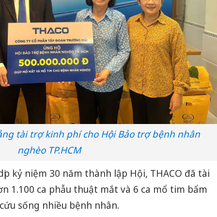
ng tài trợ kinh phí cho Hội Bảo trợ bệnh nhân
nghèo TP.HCM
dịp kỷ niệm 30 năm thành lập Hội, THACO đã tài
hơn 1.100 ca phẫu thuật mắt và 6 ca mổ tim bẩm
 cứu sống nhiều bệnh nhân.