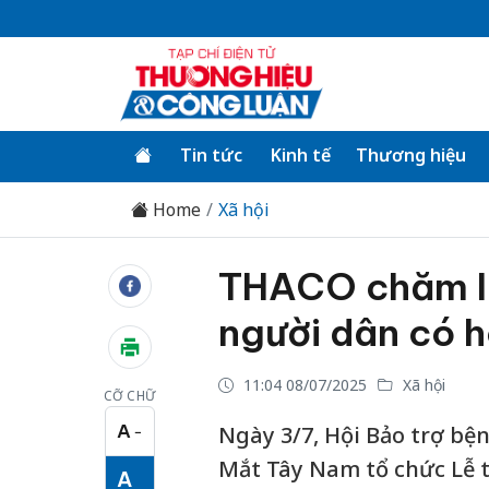
Tin tức
Kinh tế
Thương hiệu
Home
Xã hội
THACO chăm lo
người dân có 
11:04 08/07/2025
Xã hội
CỠ CHỮ
A
Ngày 3/7, Hội Bảo trợ bệ
−
Cỡ chữ nhỏ
Mắt Tây Nam tổ chức Lễ t
A