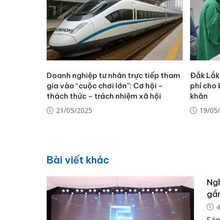
Doanh nghiệp tư nhân trực tiếp tham
Đắk Lắk
gia vào “cuộc chơi lớn”: Cơ hội -
phí cho
thách thức - trách nhiệm xã hội
khăn
21/05/2025
19/05
Bài viết khác
Ngh
gầ
4
Sán