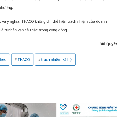
bán yến
 phương.
Thanh H
hại tron
c và ý nghĩa, THACO không chỉ thể hiện trách nhiệm của doanh
bán bìn
giá trị nhân văn sâu sắc trong cộng đồng.
Moyuum
An Gian
Bùi Quyề
chủ mưu
bán hàng
Quốc ra
ghèo
THACO
trách nhiệm xã hội