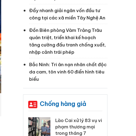
Đẩy nhanh giải ngân vốn đầu tư
công tại các xã miền Tây Nghệ An
Đồn Biên phòng Vàm Trảng Trâu
quán triệt, triển khai kế hoạch
tăng cường đấu tranh chống xuất,
nhập cảnh trái phép
Bắc Ninh: Tri ân nạn nhân chất độc
da cam, tôn vinh 60 điển hình tiêu
biểu
Chống hàng giả
 Thanh Hóa
Lào Cai xử lý 83 vụ vi
Cô
ại trong vụ
phạm thương mại
tìm
xuất, buôn
trong tháng 7
án