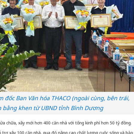
m đốc Ban Văn hóa THACO (ngoài cùng, bên trái,
n bằng khen từ UBND tỉnh Bình Dương
Công an
ửa chữa, xây mới hơn 400 căn nhà với tổng kinh phí hơn 50 tỷ đồng.
tìm bị h
án sản 
ỗ trợ xây 100 căn nhà, qua đó nâng cao chất lượng cuộc sống và bảo