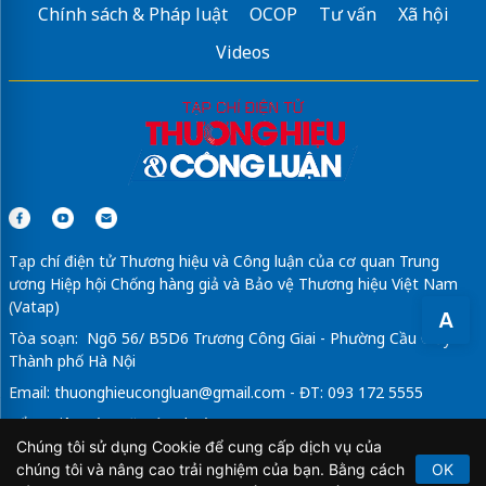
Chính sách & Pháp luật
OCOP
Tư vấn
Xã hội
Videos
Tạp chí điện tử Thương hiệu và Công luận của cơ quan Trung
ương Hiệp hội Chống hàng giả và Bảo vệ Thương hiệu Việt Nam
(Vatap)
A
Tòa soạn: Ngõ 56/ B5D6 Trương Công Giai - Phường Cầu Giấy -
Thành phố Hà Nội
Email:
thuonghieucongluan@gmail.com
- ĐT: 093 172 5555
Tổng Biên Tập: Vũ Đức Thuận
Chúng tôi sử dụng Cookie để cung cấp dịch vụ của
Giấy phép hoạt động báo chí điện tử số 64/GP-BTTTT do Bộ
chúng tôi và nâng cao trải nghiệm của bạn. Bằng cách
OK
Thông tin và Truyền thông cấp ngày 21/2/2020.