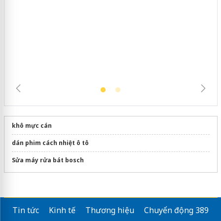
Hưng Yên: Xử lý 6 hộ kinh doanh bán
hàng giả mạo nhãn hiệu Adidas, Nike
khô mực cán
dán phim cách nhiệt ô tô
Sửa máy rửa bát bosch
Tin tức
Kinh tế
Thương hiệu
Chuyển động 389