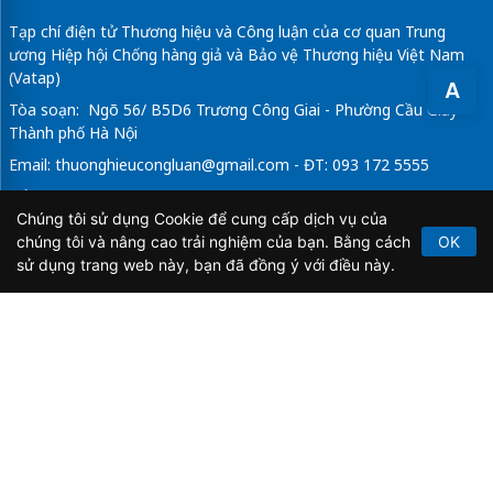
Tạp chí điện tử Thương hiệu và Công luận của cơ quan Trung
ương Hiệp hội Chống hàng giả và Bảo vệ Thương hiệu Việt Nam
(Vatap)
A
Tòa soạn: Ngõ 56/ B5D6 Trương Công Giai - Phường Cầu Giấy -
Thành phố Hà Nội
Email:
thuonghieucongluan@gmail.com
- ĐT: 093 172 5555
Tổng Biên Tập: Vũ Đức Thuận
Chúng tôi sử dụng Cookie để cung cấp dịch vụ của
Giấy phép hoạt động báo chí điện tử số 64/GP-BTTTT do Bộ
chúng tôi và nâng cao trải nghiệm của bạn. Bằng cách
OK
Thông tin và Truyền thông cấp ngày 21/2/2020.
sử dụng trang web này, bạn đã đồng ý với điều này.
Copyright © 2026
TẠP CHÍ THƯƠNG HIỆU & CÔNG
LUẬN
. All Rights Reserved.
Bản quyền thuộc Tạp chí Thương hiệu và Công luận. Cấm
sao chép dưới mọi hình thức nếu không có sự chấp thuận
bằng văn bản.