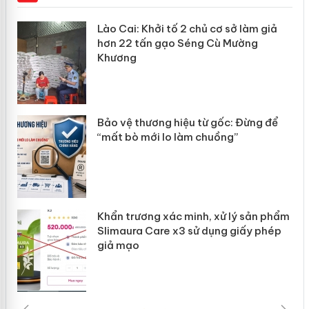
mại
Lào Cai: Khởi tố 2 chủ cơ sở làm giả
hơn 22 tấn gạo Séng Cù Mường
Khương
àng
ản
Bảo vệ thương hiệu từ gốc: Đừng để
“mất bò mới lo làm chuồng”
Khẩn trương xác minh, xử lý sản phẩm
Slimaura Care x3 sử dụng giấy phép
giả mạo