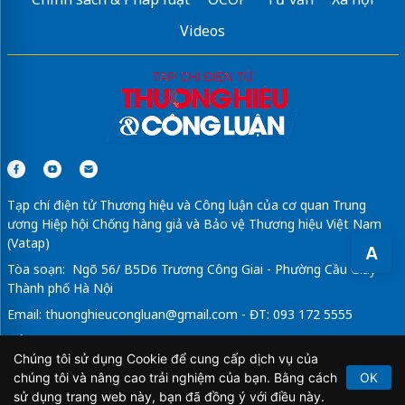
Videos
Tạp chí điện tử Thương hiệu và Công luận của cơ quan Trung
ương Hiệp hội Chống hàng giả và Bảo vệ Thương hiệu Việt Nam
(Vatap)
A
Tòa soạn: Ngõ 56/ B5D6 Trương Công Giai - Phường Cầu Giấy -
Thành phố Hà Nội
Email:
thuonghieucongluan@gmail.com
- ĐT: 093 172 5555
Tổng Biên Tập: Vũ Đức Thuận
Chúng tôi sử dụng Cookie để cung cấp dịch vụ của
Giấy phép hoạt động báo chí điện tử số 64/GP-BTTTT do Bộ
chúng tôi và nâng cao trải nghiệm của bạn. Bằng cách
OK
Thông tin và Truyền thông cấp ngày 21/2/2020.
sử dụng trang web này, bạn đã đồng ý với điều này.