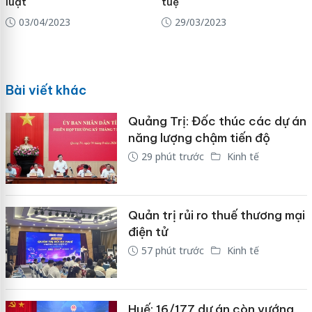
luật
tuệ
03/04/2023
29/03/2023
Bài viết khác
Quảng Trị: Đốc thúc các dự án
năng lượng chậm tiến độ
29 phút trước
Kinh tế
Quản trị rủi ro thuế thương mại
điện tử
57 phút trước
Kinh tế
Huế: 16/177 dự án còn vướng