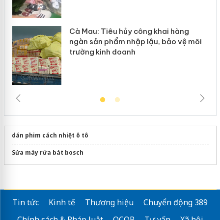
Cà Mau: Tiêu hủy công khai hàng
ngàn sản phẩm nhập lậu, bảo vệ môi
trường kinh doanh
dán phim cách nhiệt ô tô
Sửa máy rửa bát bosch
Tin tức
Kinh tế
Thương hiệu
Chuyển động 389
Chính sách & Pháp luật
OCOP
Tư vấn
Xã hội