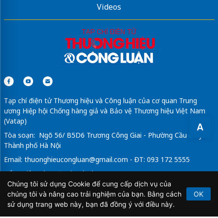
Videos
Tạp chí điện tử Thương hiệu và Công luận của cơ quan Trung
ương Hiệp hội Chống hàng giả và Bảo vệ Thương hiệu Việt Nam
(Vatap)
A
Tòa soạn: Ngõ 56/ B5D6 Trương Công Giai - Phường Cầu Giấy -
Thành phố Hà Nội
Email:
thuonghieucongluan@gmail.com
- ĐT: 093 172 5555
Tổng Biên Tập: Vũ Đức Thuận
Chúng tôi sử dụng Cookie để cung cấp dịch vụ của
Giấy phép hoạt động báo chí điện tử số 64/GP-BTTTT do Bộ
chúng tôi và nâng cao trải nghiệm của bạn. Bằng cách
OK
Thông tin và Truyền thông cấp ngày 21/2/2020.
sử dụng trang web này, bạn đã đồng ý với điều này.