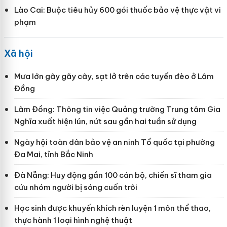
Lào Cai: Buộc tiêu hủy 600 gói thuốc bảo vệ thực vật vi
phạm
Xã hội
Mưa lớn gây gãy cây, sạt lở trên các tuyến đèo ở Lâm
Đồng
Lâm Đồng: Thông tin việc Quảng trường Trung tâm Gia
Nghĩa xuất hiện lún, nứt sau gần hai tuần sử dụng
Ngày hội toàn dân bảo vệ an ninh Tổ quốc tại phường
Đa Mai, tỉnh Bắc Ninh
Đà Nẵng: Huy động gần 100 cán bộ, chiến sĩ tham gia
cứu nhóm người bị sóng cuốn trôi
Học sinh được khuyến khích rèn luyện 1 môn thể thao,
thực hành 1 loại hình nghệ thuật