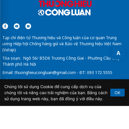
Tạp chí điện tử Thương hiệu và Công luận của cơ quan Trung
ương Hiệp hội Chống hàng giả và Bảo vệ Thương hiệu Việt Nam
(Vatap)
A
Tòa soạn: Ngõ 56/ B5D6 Trương Công Giai - Phường Cầu Giấy -
Thành phố Hà Nội
Email:
thuonghieucongluan@gmail.com
- ĐT: 093 172 5555
Tổng Biên Tập: Vũ Đức Thuận
Chúng tôi sử dụng Cookie để cung cấp dịch vụ của
Giấy phép hoạt động báo chí điện tử số 64/GP-BTTTT do Bộ
chúng tôi và nâng cao trải nghiệm của bạn. Bằng cách
OK
Thông tin và Truyền thông cấp ngày 21/2/2020.
sử dụng trang web này, bạn đã đồng ý với điều này.
Copyright © 2026
TẠP CHÍ THƯƠNG HIỆU & CÔNG