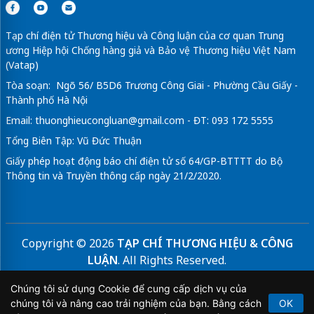
Tạp chí điện tử Thương hiệu và Công luận của cơ quan Trung
ương Hiệp hội Chống hàng giả và Bảo vệ Thương hiệu Việt Nam
(Vatap)
Tòa soạn: Ngõ 56/ B5D6 Trương Công Giai - Phường Cầu Giấy -
Thành phố Hà Nội
Email:
thuonghieucongluan@gmail.com
- ĐT: 093 172 5555
Tổng Biên Tập: Vũ Đức Thuận
Giấy phép hoạt động báo chí điện tử số 64/GP-BTTTT do Bộ
Thông tin và Truyền thông cấp ngày 21/2/2020.
Copyright © 2026
TẠP CHÍ THƯƠNG HIỆU & CÔNG
LUẬN
. All Rights Reserved.
Bản quyền thuộc Tạp chí Thương hiệu và Công luận. Cấm
Chúng tôi sử dụng Cookie để cung cấp dịch vụ của
sao chép dưới mọi hình thức nếu không có sự chấp thuận
chúng tôi và nâng cao trải nghiệm của bạn. Bằng cách
OK