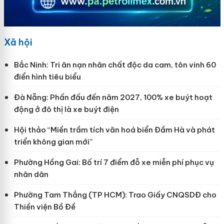
Xã hội
Bắc Ninh: Tri ân nạn nhân chất độc da cam, tôn vinh 60
điển hình tiêu biểu
Đà Nẵng: Phấn đấu đến năm 2027, 100% xe buýt hoạt
động ở đô thị là xe buýt điện
Hội thảo “Miền trầm tích văn hoá biển Đầm Hà và phát
triển không gian mới”
Phường Hồng Gai: Bố trí 7 điểm đỗ xe miễn phí phục vụ
nhân dân
Phường Tam Thắng (TP HCM): Trao Giấy CNQSDĐ cho
Thiền viện Bồ Đề