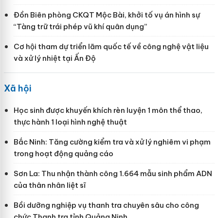
Đồn Biên phòng CKQT Mộc Bài, khởi tố vụ án hình sự
“Tàng trữ trái phép vũ khí quân dụng”
Cơ hội tham dự triển lãm quốc tế về công nghệ vật liệu
và xử lý nhiệt tại Ấn Độ
Xã hội
Học sinh được khuyến khích rèn luyện 1 môn thể thao,
thực hành 1 loại hình nghệ thuật
Bắc Ninh: Tăng cường kiểm tra và xử lý nghiêm vi phạm
trong hoạt động quảng cáo
Sơn La: Thu nhận thành công 1.664 mẫu sinh phẩm ADN
của thân nhân liệt sĩ
Bồi dưỡng nghiệp vụ thanh tra chuyên sâu cho công
chức Thanh tra tỉnh Quảng Ninh