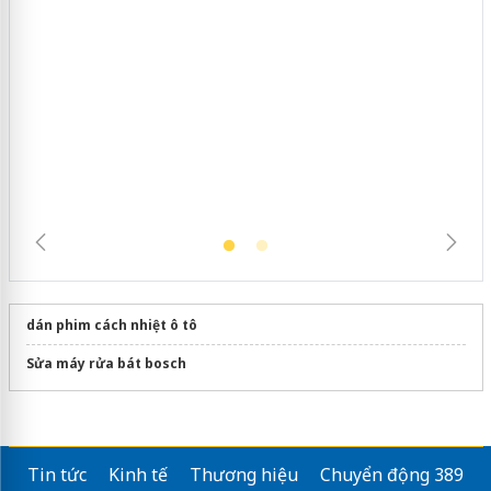
Hưng Yên: Xử lý 6 hộ kinh doanh bán
hàng giả mạo nhãn hiệu Adidas, Nike
dán phim cách nhiệt ô tô
Sửa máy rửa bát bosch
Tin tức
Kinh tế
Thương hiệu
Chuyển động 389