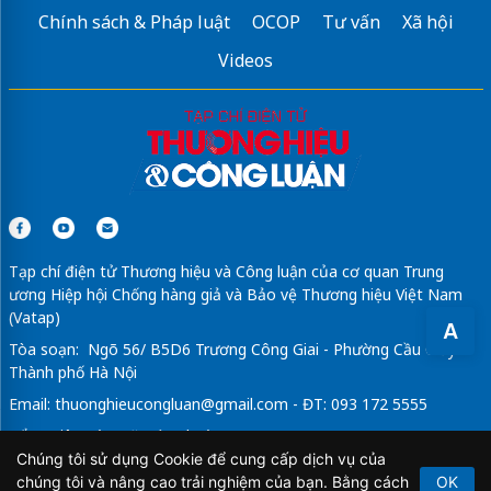
Chính sách & Pháp luật
OCOP
Tư vấn
Xã hội
Videos
Tạp chí điện tử Thương hiệu và Công luận của cơ quan Trung
ương Hiệp hội Chống hàng giả và Bảo vệ Thương hiệu Việt Nam
(Vatap)
A
Tòa soạn: Ngõ 56/ B5D6 Trương Công Giai - Phường Cầu Giấy -
Thành phố Hà Nội
Email:
thuonghieucongluan@gmail.com
- ĐT: 093 172 5555
Tổng Biên Tập: Vũ Đức Thuận
Chúng tôi sử dụng Cookie để cung cấp dịch vụ của
Giấy phép hoạt động báo chí điện tử số 64/GP-BTTTT do Bộ
chúng tôi và nâng cao trải nghiệm của bạn. Bằng cách
OK
Thông tin và Truyền thông cấp ngày 21/2/2020.