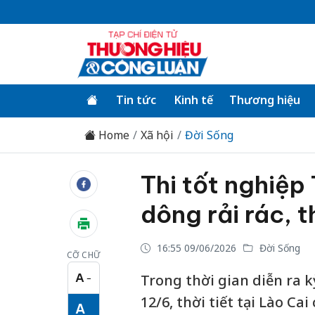
Tin tức
Kinh tế
Thương hiệu
Home
Xã hội
Đời Sống
Thi tốt nghiệp
dông rải rác, t
16:55 09/06/2026
Đời Sống
CỠ CHỮ
A
Trong thời gian diễn ra k
−
Cỡ chữ nhỏ
12/6, thời tiết tại Lào C
A