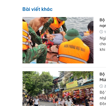
Bài viết khác
Bộ 
nạn
1
Ngà
cho
khi
Bộ 
Mùi
2
Bộ 
nhấ
Đồn