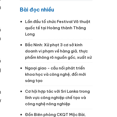
n
Bài đọc nhiều
Lần đầu tổ chức Festival Võ thuật
quốc tế tại Hoàng thành Thăng
ó
Long
a
Bắc Ninh: Xử phạt 3 cơ sở kinh
doanh vi phạm về hàng giả, thực
phẩm không rõ nguồn gốc, xuất xứ
ó
Ngoại giao - cầu nối phát triển
g
khoa học và công nghệ, đổi mới
sáng tạo
n
Cơ hội hợp tác với Sri Lanka trong
lĩnh vực công nghiệp chế tạo và
ở
công nghệ nông nghiệp
Đồn Biên phòng CKQT Mộc Bài,