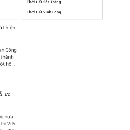
Thời tiết Sóc Trăng
ận lợi
Thời tiết Vĩnh Long
t hiện
Ban Công
 thành
ột hộ
ỗ lực
ị chưa
hị. Việc