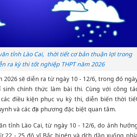
ăn tỉnh Lào Cai, thời tiết cơ bản thuận lợi trong
n ra kỳ thi tốt nghiệp THPT năm 2026
 2026 sẽ diễn ra từ ngày 10 - 12/6, trong đó ngà
í sinh chính thức làm bài thi. Cùng với công tá
 các điều kiện phục vụ kỳ thi, diễn biến thời tiế
ynh và các địa phương đặc biệt quan tâm.
ăn tỉnh Lào Cai, từ ngày 10 - 12/6, do ảnh hưởn
ừ 22 - 25 độ vĩ Bắc bị nén và dịch dần xuống phí