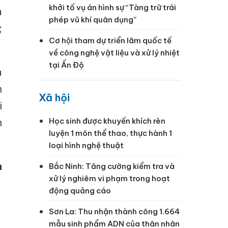
khởi tố vụ án hình sự “Tàng trữ trái
a
phép vũ khí quân dụng”
;
Cơ hội tham dự triển lãm quốc tế
về công nghệ vật liệu và xử lý nhiệt
tại Ấn Độ
a
h
Xã hội
i
Học sinh được khuyến khích rèn
n
luyện 1 môn thể thao, thực hành 1
loại hình nghệ thuật
h
Bắc Ninh: Tăng cường kiểm tra và
xử lý nghiêm vi phạm trong hoạt
động quảng cáo
Sơn La: Thu nhận thành công 1.664
mẫu sinh phẩm ADN của thân nhân