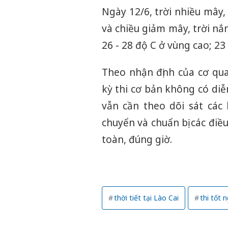
Ngày 12/6, trời nhiều mây,
và chiều giảm mây, trời nắ
26 - 28 độ C ở vùng cao; 23 
Theo nhận định của cơ qua
kỳ thi cơ bản không có diễ
vẫn cần theo dõi sát các 
chuyển và chuẩn bị các điề
toàn, đúng giờ.
thời tiết tại Lào Cai
thi tốt 