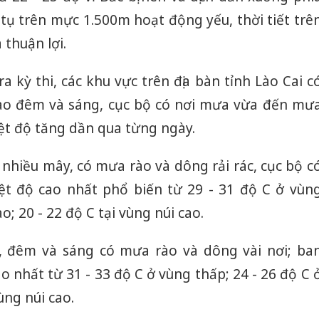
tụ trên mực 1.500m hoạt động yếu, thời tiết trê
 thuận lợi.
a kỳ thi, các khu vực trên địa bàn tỉnh Lào Cai c
vào đêm và sáng, cục bộ có nơi mưa vừa đến mư
iệt độ tăng dần qua từng ngày.
t nhiều mây, có mưa rào và dông rải rác, cục bộ c
ệt độ cao nhất phổ biến từ 29 - 31 độ C ở vùn
o; 20 - 22 độ C tại vùng núi cao.
y, đêm và sáng có mưa rào và dông vài nơi; ba
o nhất từ 31 - 33 độ C ở vùng thấp; 24 - 26 độ C 
ùng núi cao.