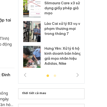
m nhập lậu,
Slimaura Care x3 sử
sả
môi trường
dụng giấy phép giả
bả
anh
mạo
ki
ặp tai
 Thanh Hóa
Lào Cai xử lý 83 vụ vi
Cô
ại trong vụ
phạm thương mại
tìm
xuất, buôn
trong tháng 7
án
Tĩnh)
 sào giả
bá
ao động
Hưng Yên: Xử lý 6 hộ
óa: Tìm bị
Th
kinh doanh bán hàng
g vụ án buôn
hạ
giả mạo nhãn hiệu
h sữa
bá
Adidas, Nike
 giả
Mo
 Đinh
thống
thời tiết cà mau
ngày.
Văn hóa