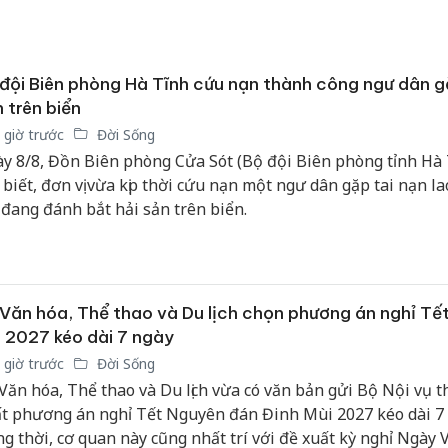
sản phẩ
bảo vệ 
kinh do
đội Biên phòng Hà Tĩnh cứu nạn thành công ngư dân g
Công an
 trên biển
tìm bị h
 giờ trước
Đời Sống
án sản 
y 8/8, Đồn Biên phòng Cửa Sót (Bộ đội Biên phòng tỉnh Hà 
bán yến
 biết, đơn vị vừa kịp thời cứu nạn một ngư dân gặp tai nạn l
Thanh H
 đang đánh bắt hải sản trên biển.
hại tron
bán bìn
Moyuum
Văn hóa, Thể thao và Du lịch chọn phương án nghỉ Tết
 2027 kéo dài 7 ngày
 giờ trước
Đời Sống
Văn hóa, Thể thao và Du lịch vừa có văn bản gửi Bộ Nội vụ 
t phương án nghỉ Tết Nguyên đán Đinh Mùi 2027 kéo dài 7 
g thời, cơ quan này cũng nhất trí với đề xuất kỳ nghỉ Ngày 