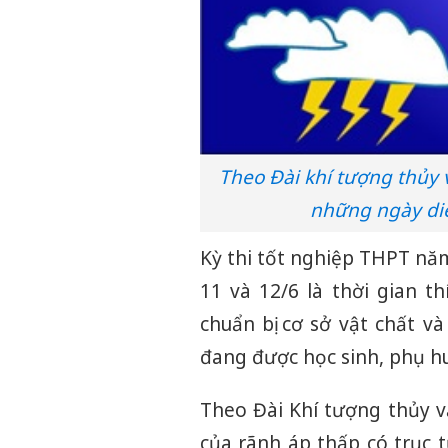
Theo Đài khí tượng thủy v
những ngày diễ
Kỳ thi tốt nghiệp THPT năm
11 và 12/6 là thời gian th
chuẩn bị cơ sở vật chất và
đang được học sinh, phụ hu
Theo Đài Khí tượng thủy v
của rãnh áp thấp có trục t