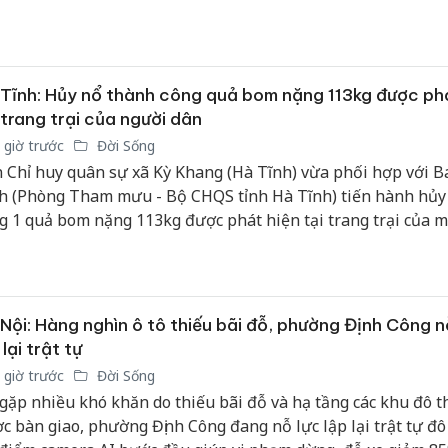
t Nam năm 2026 kéo dài liên tục 4 ngày để tạo điều kiện thu
 người lao động.
Tĩnh: Hủy nổ thành công quả bom nặng 113kg được phá
 trang trại của người dân
 giờ trước
Đời Sống
 Chỉ huy quân sự xã Kỳ Khang (Hà Tĩnh) vừa phối hợp với 
h (Phòng Tham mưu - Bộ CHQS tỉnh Hà Tĩnh) tiến hành hủy
g 1 quả bom nặng 113kg được phát hiện tại trang trại của m
 trên địa bàn.
Nội: Hàng nghìn ô tô thiếu bãi đỗ, phường Định Công n
 lại trật tự
 giờ trước
Đời Sống
gặp nhiều khó khăn do thiếu bãi đỗ và hạ tầng các khu đô th
c bàn giao, phường Định Công đang nỗ lực lập lại trật tự đô t