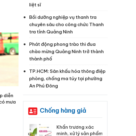
liệt sĩ
Bồi dưỡng nghiệp vụ thanh tra
chuyên sâu cho công chức Thanh
tra tỉnh Quảng Ninh
Phát động phong trào thi đua
chào mừng Quảng Ninh trở thành
thành phố
TP.HCM: Sân khấu hóa thông điệp
phòng, chống ma túy tại phường
An Phú Đông
ếp diễn
 có mưa
Chống hàng giả
 Tiêu hủy
Khẩn trương xác
Cà
ai hàng ngàn
minh, xử lý sản phẩm
cô