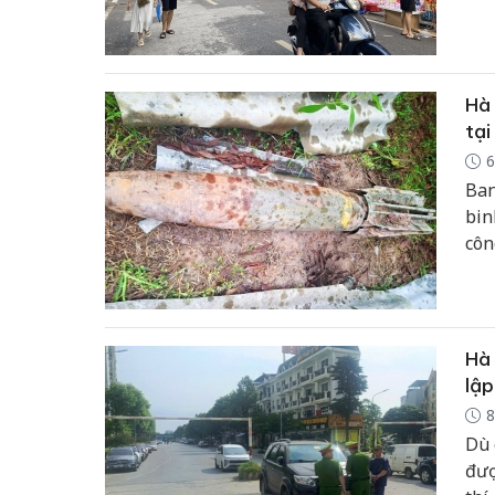
Việ
cho
Hà 
tại
6
Ban
bin
côn
dân
Hà 
lập
8
Dù 
đượ