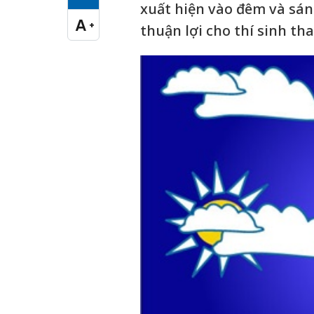
Cỡ chữ vừa
xuất hiện vào đêm và sáng
A
+
thuận lợi cho thí sinh tha
Cỡ chữ lớn