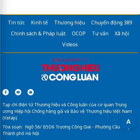
dây đai nhựa pet
Sửa máy rửa bát bosch
Tin tức
Kinh tế
Thương hiệu
Chuyển động 389
Loa Kiểm Âm
Chính sách & Pháp luật
OCOP
Tư vấn
Xã hội
Chuyên
Sửa bếp nội địa Nhật
Giá rẻ
Videos
Chuyên
mua bán lioa cũ
tận nơi
Tạp chí điện tử Thương hiệu và Công luận của cơ quan Trung
ương Hiệp hội Chống hàng giả và Bảo vệ Thương hiệu Việt Nam
(Vatap)
A
Tòa soạn: Ngõ 56/ B5D6 Trương Công Giai - Phường Cầu Giấy -
Thành phố Hà Nội