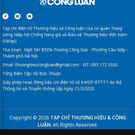
Tạp chí điện tử Thương hiệu và Công luận của cơ quan Trung
ương Hiệp hội Chống hàng giả và Bảo vệ Thương hiệu Việt Nam
(Vatap)
Tòa soạn: Ngõ 56/ B5D6 Trương Công Giai - Phường Cầu Giấy -
Thành phố Hà Nội
Email:
thuonghieucongluan@gmail.com
- ĐT: 093 172 5555
Tổng Biên Tập: Vũ Đức Thuận
Giấy phép hoạt động báo chí điện tử số 64/GP-BTTTT do Bộ
Thông tin và Truyền thông cấp ngày 21/2/2020.
Copyright © 2026
TẠP CHÍ THƯƠNG HIỆU & CÔNG
LUẬN
. All Rights Reserved.
Bản quyền thuộc Tạp chí Thương hiệu và Công luận. Cấm